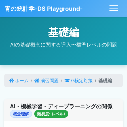
青の統計学-DS Playground-
基礎編
AIの基礎概念に関する導入〜標準レベルの問題
ホーム
演習問題
G検定対策
基礎編
AI・機械学習・ディープラーニングの関係
概念理解
難易度: レベル1