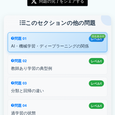
問題の完了をシェアする
このセクションの他の問題
現在表示中
問題 01
レベル1
AI・機械学習・ディープラーニングの関係
問題 02
レベル1
教師あり学習の典型例
問題 03
レベル1
分類と回帰の違い
問題 04
レベル1
過学習の状態