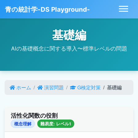
青の統計学-DS Playground-
基礎編
AIの基礎概念に関する導入〜標準レベルの問題
ホーム
演習問題
G検定対策
基礎編
活性化関数の役割
概念理解
難易度: レベル1