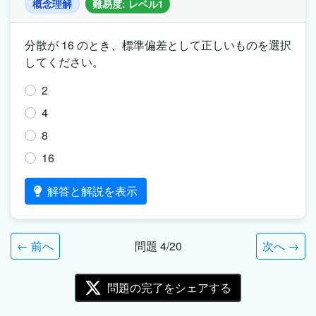
概念理解
難易度: レベル1
分散が 16 のとき、標準偏差として正しいものを選択
してください。
2
4
8
16
解答と解説を表示
← 前へ
問題 4/20
次へ →
問題の完了をシェアする