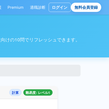
援
Premium
適職診断
ログイン
無料会員登録
向けの10問でリフレッシュできます。
計算
難易度: レベル1