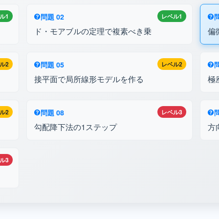
ル1
問題 02
レベル1
問
ド・モアブルの定理で複素べき乗
偏
ル2
問題 05
レベル2
問
接平面で局所線形モデルを作る
極
ル2
問題 08
レベル3
問
勾配降下法の1ステップ
方
ル3