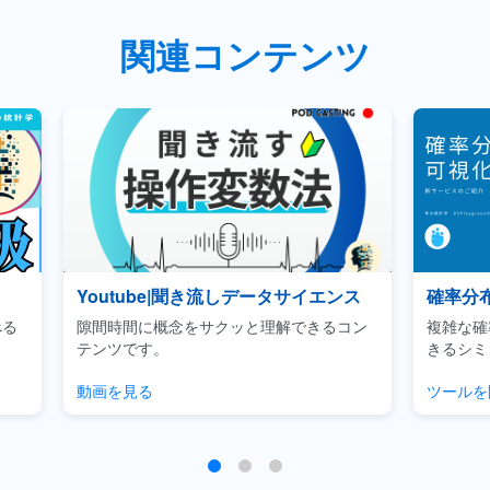
関連コンテンツ
ンス
確率分布可視化ツール
Ud
るコン
複雑な確率分布などのパラメータ調整がで
ビジネ
きるシミュレーションツールです。
用に焦
ツールを開く
チェッ