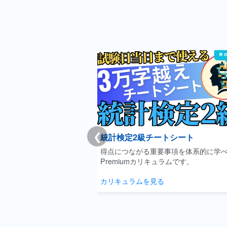
❮
チートシート
Youtube|聞き流しデータサイエ
重要事項を体系的に学べる
隙間時間に概念をサクッと理解でき
キュラムです。
テンツです。
見る
動画を見る