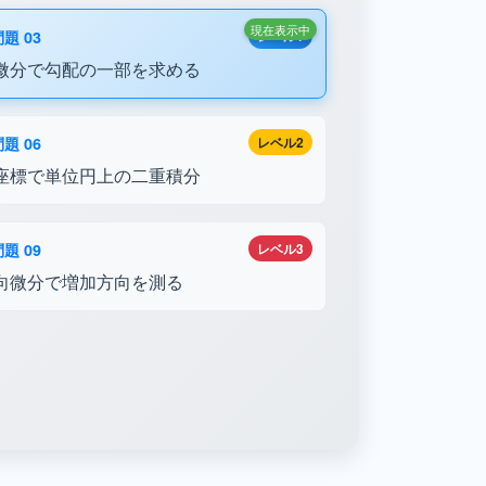
現在表示中
題 03
レベル1
微分で勾配の一部を求める
題 06
レベル2
座標で単位円上の二重積分
題 09
レベル3
向微分で増加方向を測る