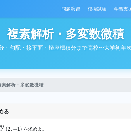
問題演習
模擬試験
学習支
複素解析・多変数微積
分・勾配・接平面・極座標積分まで高校〜大学初年次
複素解析・多変数微積
める
∂
f
∂
x
(
2
,
−
1
)
を求めよ。