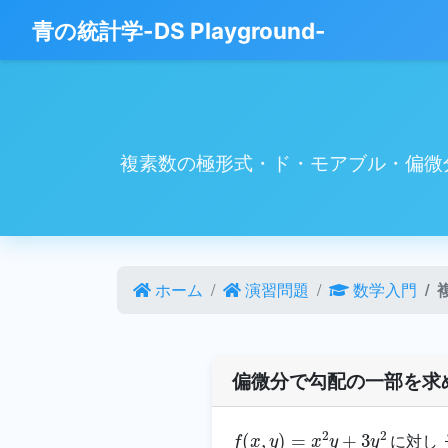
青の統計学-DS Playground-
複素数の極形式・ド・モアブル・偏微
ホーム
演習問題
数学入門
偏微分で勾配の一部を求
f
(
x
,
y
)
=
x
2
y
+
3
y
2
に対し