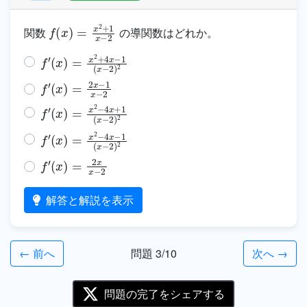
f
(
x
)
=
x
2
+
1
x
−
2
関数
の導関数はどれか。
f
(
′
x
)
=
x
2
+
4
x
−
1
(
x
−
2
)
2
f
(
′
x
)
=
2
x
−
1
x
−
2
f
(
′
x
)
=
x
2
−
4
x
+
1
(
x
−
2
)
2
f
(
′
x
)
=
x
2
−
4
x
−
1
(
x
−
2
)
2
f
′
(
x
)
=
2
x
x
−
2
解答と解説を表示
← 前へ
問題 3/10
次へ →
問題の完了をシェアする