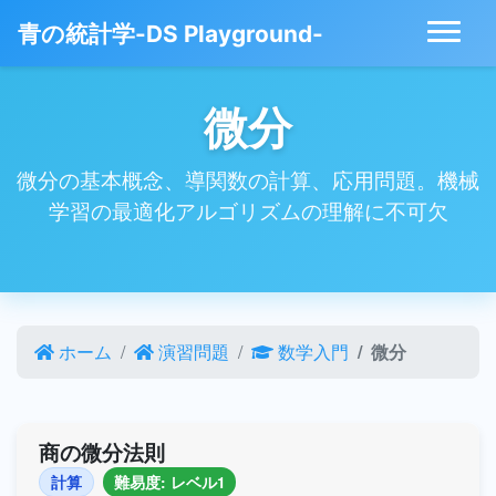
青の統計学-DS Playground-
微分
微分の基本概念、導関数の計算、応用問題。機械
学習の最適化アルゴリズムの理解に不可欠
ホーム
演習問題
数学入門
微分
商の微分法則
計算
難易度: レベル1