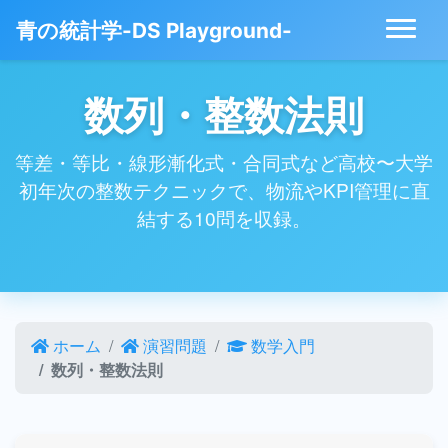
青の統計学-DS Playground-
数列・整数法則
等差・等比・線形漸化式・合同式など高校〜大学
初年次の整数テクニックで、物流やKPI管理に直
結する10問を収録。
ホーム
演習問題
数学入門
数列・整数法則