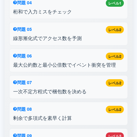
問題 04
レベル1
桁和で入力ミスをチェック
問題 05
レベル2
線形漸化式でアクセス数を予測
問題 06
レベル2
最大公約数と最小公倍数でイベント衝突を管理
問題 07
レベル2
一次不定方程式で梱包数を決める
問題 08
レベル2
剰余で多項式を素早く計算
問題 09
レベル3