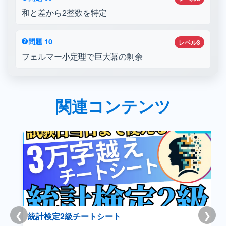
和と差から2整数を特定
問題 10
レベル3
フェルマー小定理で巨大冪の剰余
関連コンテンツ
❮
❯
統計検定2級チートシート