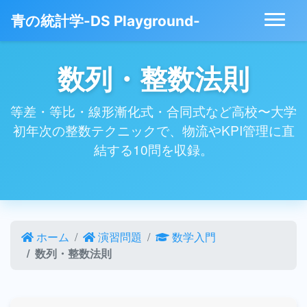
青の統計学-DS Playground-
数列・整数法則
等差・等比・線形漸化式・合同式など高校〜大学
初年次の整数テクニックで、物流やKPI管理に直
結する10問を収録。
ホーム
演習問題
数学入門
数列・整数法則