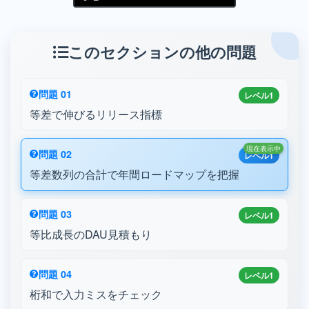
このセクションの他の問題
問題 01
レベル1
等差で伸びるリリース指標
現在表示中
問題 02
レベル1
等差数列の合計で年間ロードマップを把握
問題 03
レベル1
等比成長のDAU見積もり
問題 04
レベル1
桁和で入力ミスをチェック