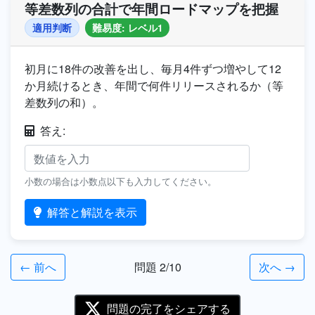
等差数列の合計で年間ロードマップを把握
適用判断
難易度: レベル1
初月に18件の改善を出し、毎月4件ずつ増やして12
か月続けるとき、年間で何件リリースされるか（等
差数列の和）。
答え:
小数の場合は小数点以下も入力してください。
解答と解説を表示
← 前へ
問題 2/10
次へ →
問題の完了をシェアする