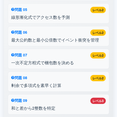
問題 05
レベル2
線形漸化式でアクセス数を予測
問題 06
レベル2
最大公約数と最小公倍数でイベント衝突を管理
問題 07
レベル2
一次不定方程式で梱包数を決める
問題 08
レベル2
剰余で多項式を素早く計算
問題 09
レベル3
和と差から2整数を特定