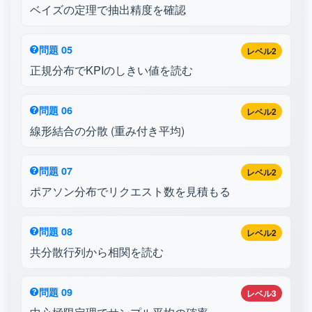
ベイズの定理で抽出精度を確認
問題 05
レベル2
正規分布でKPIのしきい値を読む
問題 06
レベル2
線形結合の分散 (重み付き平均)
問題 07
レベル2
ポアソン分布でリクエスト数を見積もる
問題 08
レベル2
共分散行列から相関を読む
問題 09
レベル3