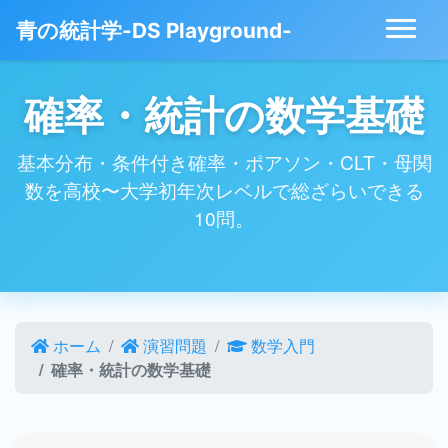
青の統計学-DS Playground-
確率・統計の数学基礎
基本分布・条件付き確率・ポアソン・CLT・母関
数を高校〜大学初年次レベルで総ざらいできる
10問。
ホーム
演習問題
数学入門
確率・統計の数学基礎