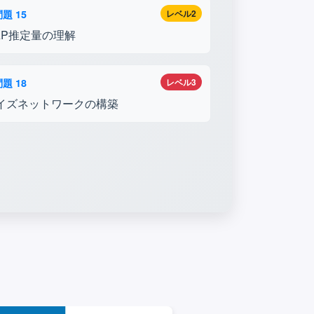
題 15
レベル2
AP推定量の理解
題 18
レベル3
イズネットワークの構築