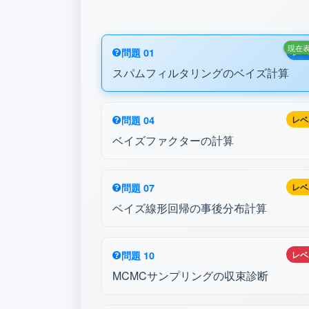
現在
問題 01
レベ
スパムフィルタリングのベイズ計算
問題 04
レベ
ベイズファクターの計算
問題 07
レベ
ベイズ線形回帰の事後分布計算
問題 10
レベ
MCMCサンプリングの収束診断