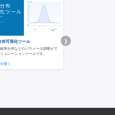
❯
分布可視化ツール
Udemy版｜統計学基礎
確率分布などのパラメータ調整がで
ビジネスマンによるデータ
ミュレーションツールです。
用に焦点を当てた実践的な
を開く
チェックする