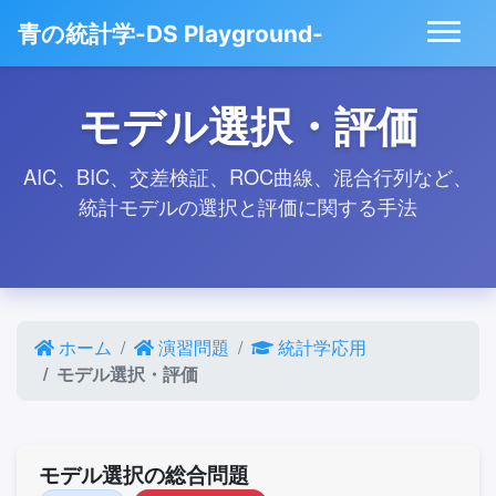
青の統計学-DS Playground-
モデル選択・評価
AIC、BIC、交差検証、ROC曲線、混合行列など、
統計モデルの選択と評価に関する手法
ホーム
演習問題
統計学応用
モデル選択・評価
モデル選択の総合問題