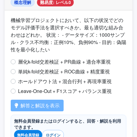
概念理解
難易度: レベル3
機械学習プロジェクトにおいて、以下の状況でどの
モデル評価手法を選択すべきか。最も適切な組み合
わせはどれか。 状況： - データサイズ：1000サンプ
ル - クラス不均衡：正例10%、負例90% - 目的：偽陽
性を最小化したい
層化k-fold交差検証 + PR曲線 + 適合率重視
単純k-fold交差検証 + ROC曲線 + 精度重視
ホールドアウト法 + 混合行列 + 再現率重視
Leave-One-Out + F1スコア + バランス重視
解答と解説を表示
無料会員登録またはログインすると、回答・解説を利用
できます。
無料会員登録
ログイン