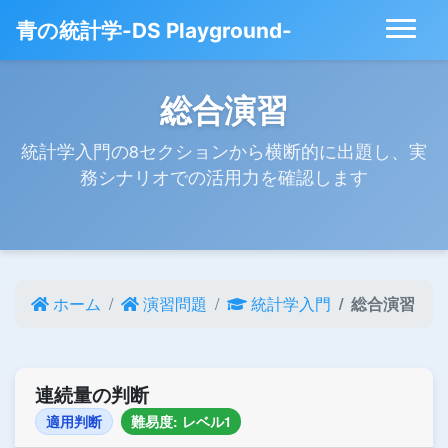
青の統計学-DS Playground-
総合演習
統計学入門の8セクションから横断的に出題し、実
務シナリオでの活用力を確認します
ホーム
演習問題
統計学入門
総合演習
連続量の判断
適用判断
難易度: レベル1