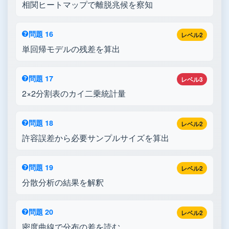
相関ヒートマップで離脱兆候を察知
問題 16
レベル2
単回帰モデルの残差を算出
問題 17
レベル3
2×2分割表のカイ二乗統計量
問題 18
レベル2
許容誤差から必要サンプルサイズを算出
問題 19
レベル2
分散分析の結果を解釈
問題 20
レベル2
密度曲線で分布の差を読む