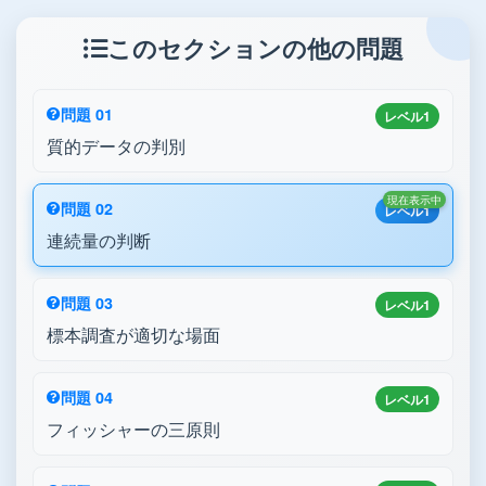
このセクションの他の問題
問題 01
レベル1
質的データの判別
現在表示中
問題 02
レベル1
連続量の判断
問題 03
レベル1
標本調査が適切な場面
問題 04
レベル1
フィッシャーの三原則