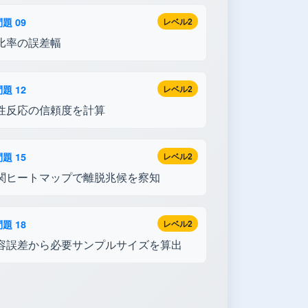
題 09
レベル2
比率の誤差幅
題 12
レベル2
性反応の信頼度を計算
題 15
レベル2
関ヒートマップで離脱兆候を察知
題 18
レベル2
容誤差から必要サンプルサイズを算出