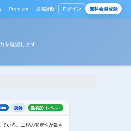
援
Premium
適職診断
ログイン
無料会員登録
力を確認します
読解
難易度: レベル1
ium
示している。工程の安定性が最も