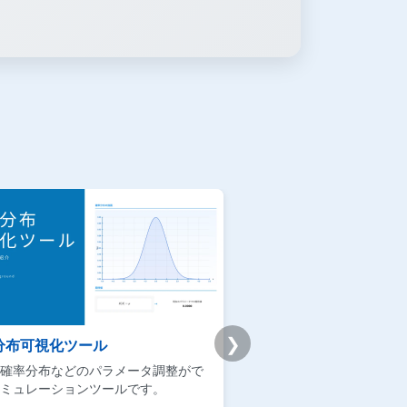
❯
分布可視化ツール
Udemy版｜統計学基礎
確率分布などのパラメータ調整がで
ビジネスマンによるデータ
ミュレーションツールです。
用に焦点を当てた実践的な