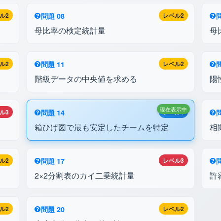
ル2
問題 08
レベル2
問
母比率の検定統計量
母
ル2
問題 11
レベル2
問
階級データの中央値を求める
陽
現在表示中
ル3
問題 14
レベル1
問
箱ひげ図で最も安定したチームを特定
相
ル2
問題 17
レベル3
問
2×2分割表のカイ二乗統計量
許
ル2
問題 20
レベル2