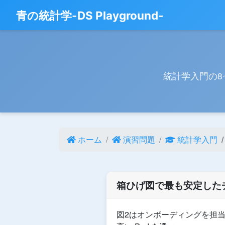
青の統計学-DS Playground-
統計学入門の
ホーム
演習問題
統計学入門
箱ひげ図で最も安定した
図2はオンボーディングを担当