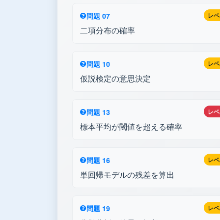
問題 07
レベ
二項分布の確率
問題 10
レベ
仮説検定の意思決定
問題 13
レベ
標本平均が閾値を超える確率
問題 16
レベ
単回帰モデルの残差を算出
問題 19
レベ