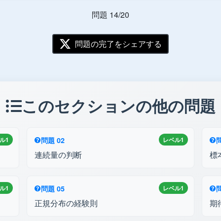
問題 14/20
問題の完了をシェアする
このセクションの他の問題
ル1
問題 02
レベル1
問
連続量の判断
標
ル1
問題 05
レベル1
問
正規分布の経験則
期