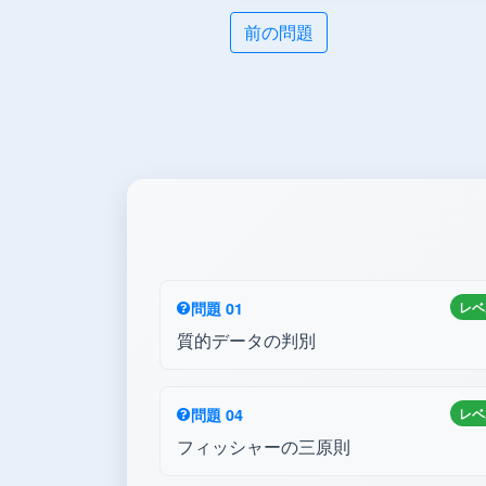
前の問題
問題 01
レベ
質的データの判別
問題 04
レベ
フィッシャーの三原則