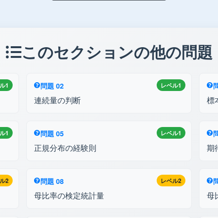
このセクションの他の問題
ル1
問題 02
レベル1
問
連続量の判断
標
ル1
問題 05
レベル1
問
正規分布の経験則
期
ル2
問題 08
レベル2
問
母比率の検定統計量
母