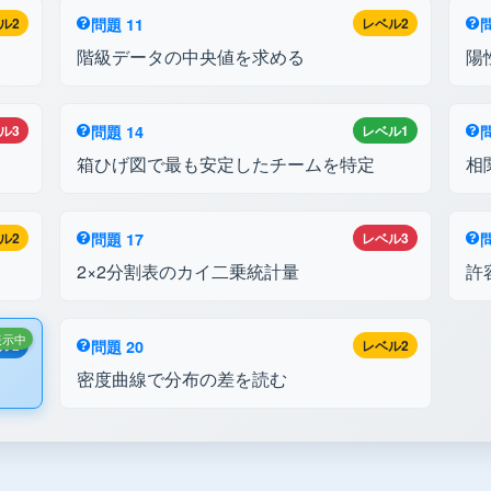
ル2
問題 11
レベル2
問
階級データの中央値を求める
陽
ル3
問題 14
レベル1
問
箱ひげ図で最も安定したチームを特定
相
ル2
問題 17
レベル3
問
2×2分割表のカイ二乗統計量
許
表示中
ル2
問題 20
レベル2
密度曲線で分布の差を読む