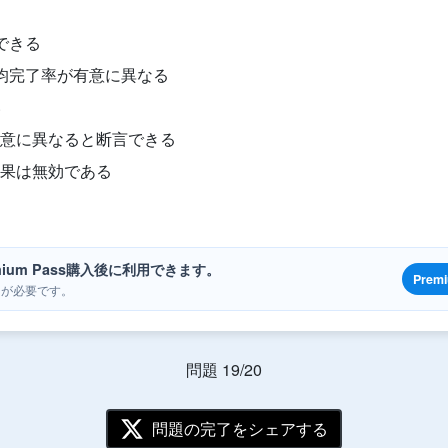
できる
均完了率が有意に異なる
い
意に異なると断言できる
果は無効である
ium Pass購入後に利用できます。
Prem
ンが必要です。
問題 19/20
問題の完了をシェアする