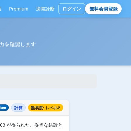
援
Premium
適職診断
ログイン
無料会員登録
力を確認します
計算
難易度: レベル2
ium
.003 が得られた。妥当な結論と