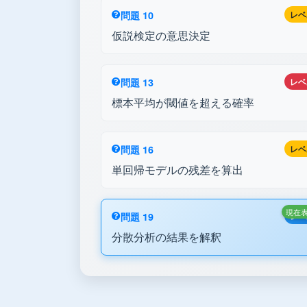
問題 10
レベ
仮説検定の意思決定
問題 13
レベ
標本平均が閾値を超える確率
問題 16
レベ
単回帰モデルの残差を算出
現在
問題 19
レベ
分散分析の結果を解釈