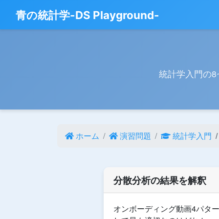
青の統計学-DS Playground-
統計学入門の
ホーム
演習問題
統計学入門
分散分析の結果を解釈
オンボーディング動画4パターンの