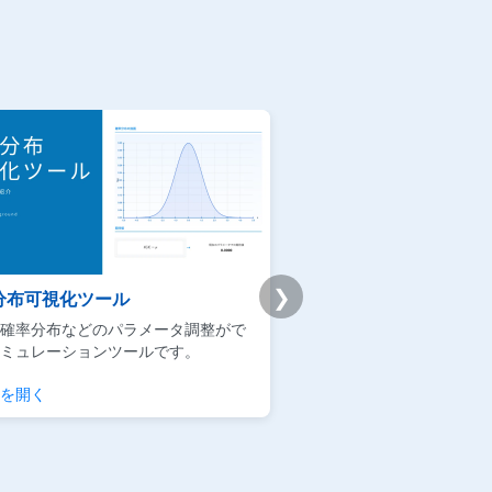
❯
分布可視化ツール
Udemy版｜統計学基礎
確率分布などのパラメータ調整がで
ビジネスマンによるデータ
ミュレーションツールです。
用に焦点を当てた実践的な
を開く
チェックする