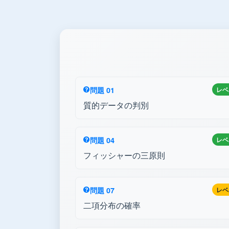
問題 01
レベ
質的データの判別
問題 04
レベ
フィッシャーの三原則
問題 07
レベ
二項分布の確率