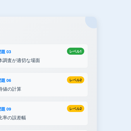
題 03
レベル1
本調査が適切な場面
題 06
レベル2
待値の計算
題 09
レベル2
比率の誤差幅