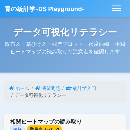
青の統計学-DS Playground-
データ可視化リテラシー
散布図・箱ひげ図・残差プロット・密度曲線・相関
ヒートマップの読み取りと注意点を確認します
ホーム
演習問題
統計学入門
データ可視化リテラシー
相関ヒートマップの読み取り
読解
難易度: レベル2