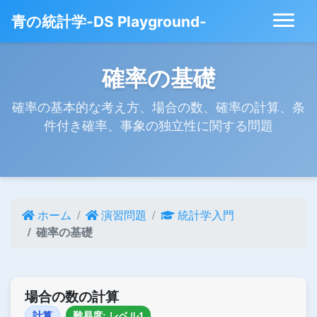
青の統計学-DS Playground-
確率の基礎
確率の基本的な考え方、場合の数、確率の計算、条
件付き確率、事象の独立性に関する問題
ホーム
演習問題
統計学入門
確率の基礎
場合の数の計算
計算
難易度: レベル1