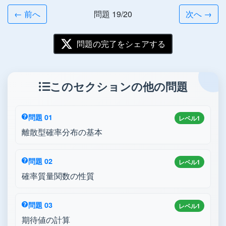
← 前へ
問題 19/20
次へ →
問題の完了をシェアする
このセクションの他の問題
問題 01
レベル1
離散型確率分布の基本
問題 02
レベル1
確率質量関数の性質
問題 03
レベル1
期待値の計算