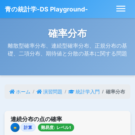
青の統計学-DS Playground-
確率分布
離散型確率分布、連続型確率分布、正規分布の基
礎、二項分布、期待値と分散の基本に関する問題
ホーム
演習問題
統計学入門
確率分布
連続分布の点の確率
計算
難易度: レベル1
Premium