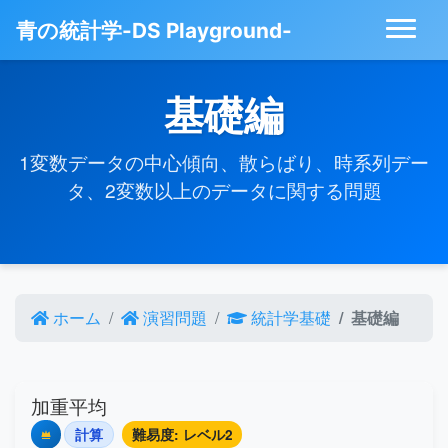
青の統計学-DS Playground-
基礎編
1変数データの中心傾向、散らばり、時系列デー
タ、2変数以上のデータに関する問題
ホーム
演習問題
統計学基礎
基礎編
加重平均
計算
難易度: レベル2
Premium