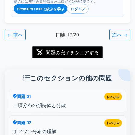
購入には無料会員登録またはログインが必要です。
Premium Passで続きを学ぶ
ログイン
← 前へ
問題 17/20
次へ →
問題の完了をシェアする
このセクションの他の問題
問題 01
レベル2
二項分布の期待値と分散
問題 02
レベル2
ポアソン分布の理解