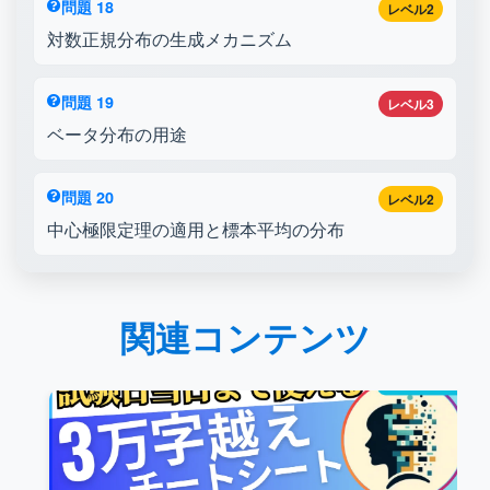
問題 18
レベル2
対数正規分布の生成メカニズム
問題 19
レベル3
ベータ分布の用途
問題 20
レベル2
中心極限定理の適用と標本平均の分布
関連コンテンツ