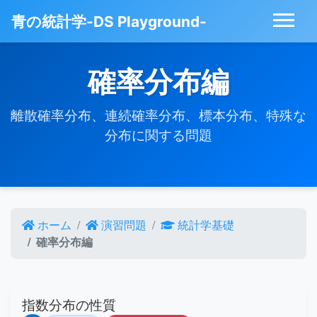
青の統計学-DS Playground-
確率分布編
離散確率分布、連続確率分布、標本分布、特殊な
分布に関する問題
ホーム
演習問題
統計学基礎
確率分布編
指数分布の性質