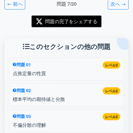
← 前へ
問題 7/20
次へ →
問題の完了をシェアする
このセクションの他の問題
問題 01
レベル2
点推定量の性質
問題 02
レベル2
標本平均の期待値と分散
問題 03
レベル2
不偏分散の理解