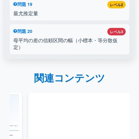
問題 19
レベル2
最尤推定量
問題 20
レベル3
母平均の差の信頼区間の幅（小標本・等分散仮
定）
関連コンテンツ