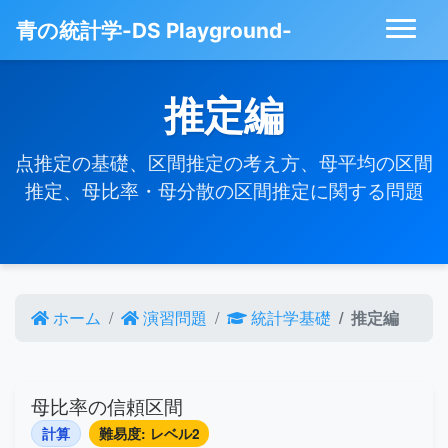
青の統計学-DS Playground-
推定編
点推定の基礎、区間推定の考え方、母平均の区間
推定、母比率・母分散の区間推定に関する問題
ホーム
演習問題
統計学基礎
推定編
母比率の信頼区間
計算
難易度: レベル2