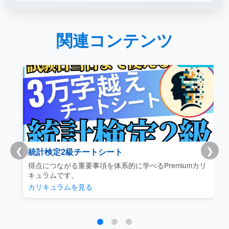
関連コンテンツ
❮
❯
統計検定2級チートシート
得点につながる重要事項を体系的に学べるPremiumカリ
キュラムです。
カリキュラムを見る