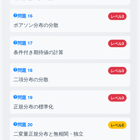
問題 16
レベル3
ポアソン分布の分散
問題 17
レベル3
条件付き期待値の計算
問題 18
レベル3
二項分布の分散
問題 19
レベル3
正規分布の標準化
問題 20
レベル2
二変量正規分布と無相関・独立