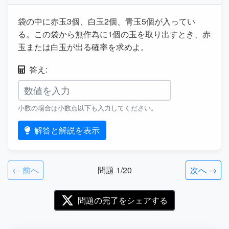
袋の中に赤玉3個、白玉2個、青玉5個が入ってい
る。この袋から無作為に1個の玉を取り出すとき、赤
玉または白玉が出る確率を求めよ。
答え:
小数の場合は小数点以下も入力してください。
解答と解説を表示
← 前へ
問題 1/20
次へ →
問題の完了をシェアする