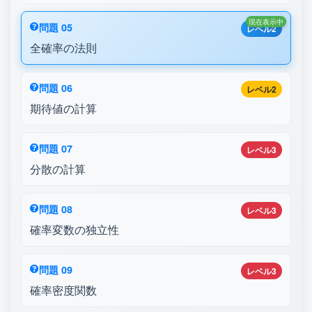
現在表示中
問題 05
レベル2
全確率の法則
問題 06
レベル2
期待値の計算
問題 07
レベル3
分散の計算
問題 08
レベル3
確率変数の独立性
問題 09
レベル3
確率密度関数