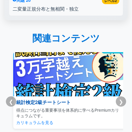
レベル2
二変量正規分布と無相関・独立
関連コンテンツ
❮
❯
統計検定2級チートシート
得点につながる重要事項を体系的に学べるPremiumカリ
キュラムです。
カリキュラムを見る