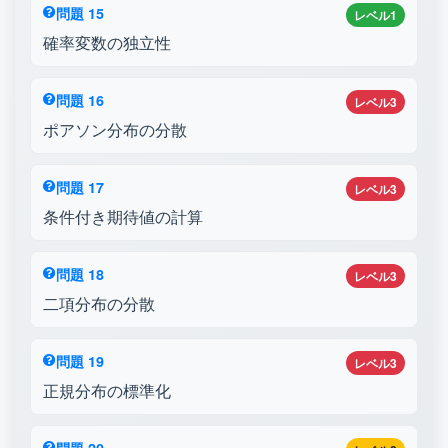
問題 15
レベル1
確率変数の独立性
問題 16
レベル3
ポアソン分布の分散
問題 17
レベル3
条件付き期待値の計算
問題 18
レベル3
二項分布の分散
問題 19
レベル3
正規分布の標準化
問題 20