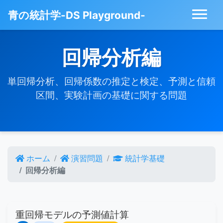
青の統計学-DS Playground-
回帰分析編
単回帰分析、回帰係数の推定と検定、予測と信頼
区間、実験計画の基礎に関する問題
ホーム
演習問題
統計学基礎
回帰分析編
重回帰モデルの予測値計算