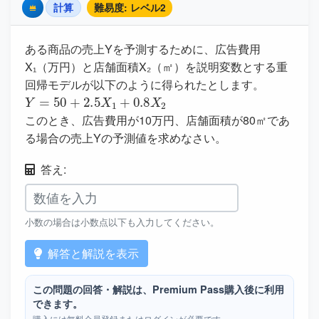
計算
難易度: レベル2
Premium
ある商品の売上Yを予測するために、広告費用
X₁（万円）と店舗面積X₂（㎡）を説明変数とする重
Y
=
50
+
2.5
X
1
+
0.8
X
2
このとき、広告費用が10万円、店舗面積が80㎡であ
る場合の売上Yの予測値を求めなさい。
答え:
小数の場合は小数点以下も入力してください。
解答と解説を表示
この問題の回答・解説は、Premium Pass購入後に利用
できます。
購入には無料会員登録またはログインが必要です。