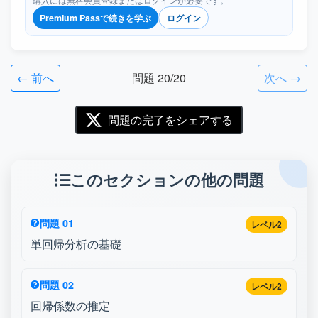
Premium Passで続きを学ぶ
ログイン
← 前へ
問題 20/20
次へ →
問題の完了をシェアする
このセクションの他の問題
問題 01
レベル2
単回帰分析の基礎
問題 02
レベル2
回帰係数の推定