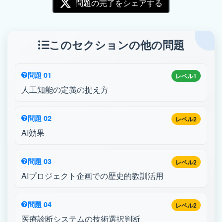
問題の完了をシェアする
このセクションの他の問題
問題 01
レベル1
人工知能の定義の捉え方
問題 02
レベル2
AI効果
問題 03
レベル2
AIプロジェクト企画での歴史的教訓活用
問題 04
レベル2
医療診断システムの技術選択判断