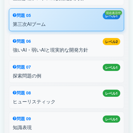
現在表示中
問題 05
レベル1
第三次AIブーム
問題 06
レベル2
強いAI・弱いAIと現実的な開発方針
問題 07
レベル1
探索問題の例
問題 08
レベル1
ヒューリスティック
問題 09
レベル1
知識表現