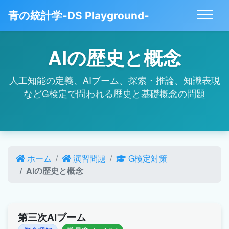
青の統計学-DS Playground-
AIの歴史と概念
人工知能の定義、AIブーム、探索・推論、知識表現
などG検定で問われる歴史と基礎概念の問題
ホーム
演習問題
G検定対策
AIの歴史と概念
第三次AIブーム