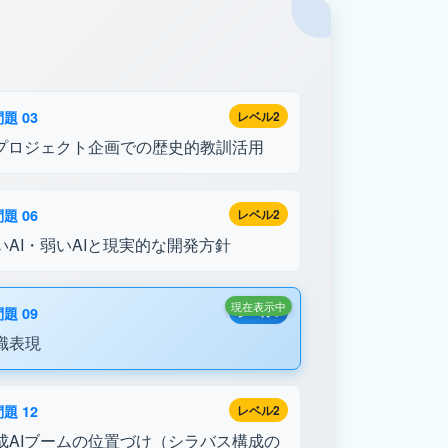
題 03
レベル2
Iプロジェクト企画での歴史的教訓活用
題 06
レベル2
いAI・弱いAIと現実的な開発方針
現在表示中
題 09
レベル1
識表現
題 12
レベル2
成AIブームの位置づけ（シラバス構成の