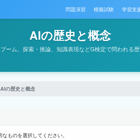
問題演習
模擬試験
学習支
AIの歴史と概念
Iブーム、探索・推論、知識表現などG検定で問われる
AIの歴史と概念
切なものを選択してください。