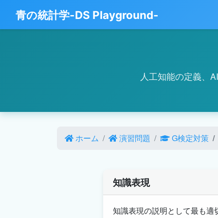
青の統計学-DS Playground-
人工知能の定義、A
ホーム
演習問題
G検定対策
知識表現
知識表現の説明として最も適