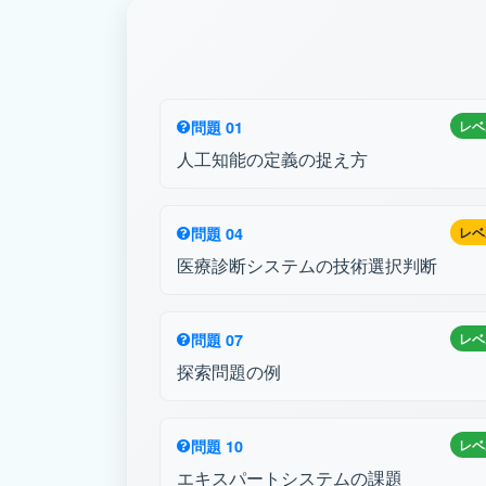
問題 01
レベ
人工知能の定義の捉え方
問題 04
レベ
医療診断システムの技術選択判断
問題 07
レベ
探索問題の例
問題 10
レベ
エキスパートシステムの課題