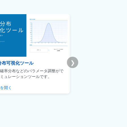
❯
分布可視化ツール
Udemy版｜統計学基礎
確率分布などのパラメータ調整がで
ビジネスマンによるデータ
ミュレーションツールです。
用に焦点を当てた実践的な
を開く
チェックする