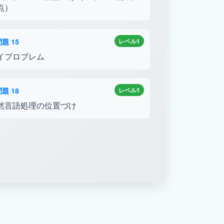
点）
題 15
レベル1
イプロブレム
題 18
レベル1
然言語処理の位置づけ