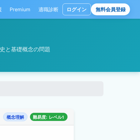
援
Premium
適職診断
ログイン
無料会員登録
歴史と基礎概念の問題
概念理解
難易度: レベル1