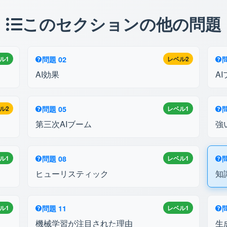
このセクションの他の問題
ル1
問題 02
レベル2
問
AI効果
A
ル2
問題 05
レベル1
問
第三次AIブーム
強
ル1
問題 08
レベル1
問
ヒューリスティック
知
ル1
問題 11
レベル1
問
機械学習が注目された理由
生