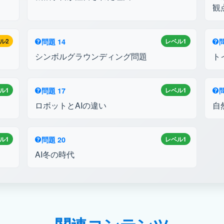
観
ル2
問題 14
レベル1
問
シンボルグラウンディング問題
ト
ル1
問題 17
レベル1
問
ロボットとAIの違い
自
ル1
問題 20
レベル1
AI冬の時代