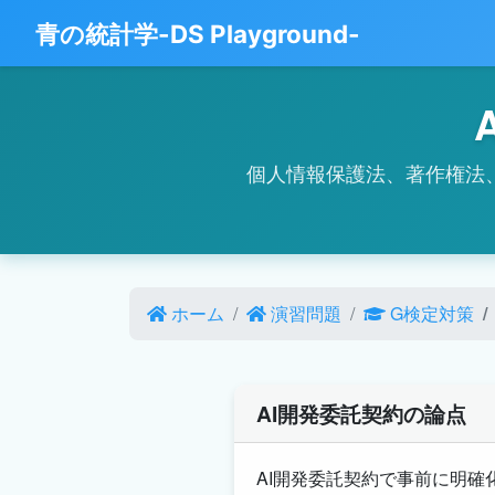
青の統計学-DS Playground-
個人情報保護法、著作権法
ホーム
演習問題
G検定対策
AI開発委託契約の論点
AI開発委託契約で事前に明