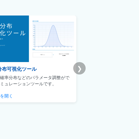
❯
分布可視化ツール
Udemy版｜統計学基礎
確率分布などのパラメータ調整がで
ビジネスマンによるデータ
ミュレーションツールです。
用に焦点を当てた実践的な
を開く
チェックする