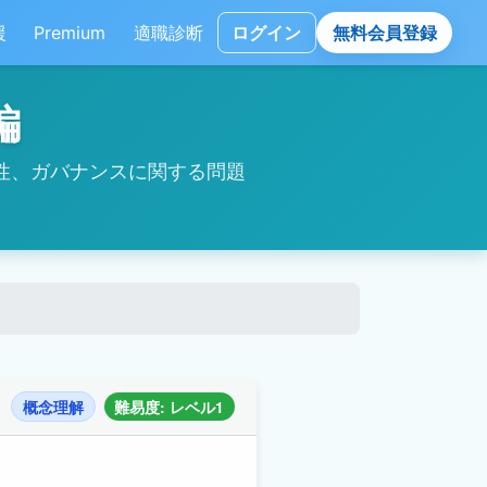
援
Premium
適職診断
ログイン
無料会員登録
編
性、ガバナンスに関する問題
概念理解
難易度: レベル1