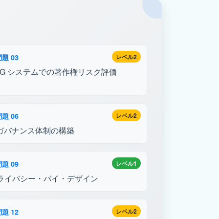
題 03
レベル2
AG システムでの著作権リスク評価
題 06
レベル2
Iガバナンス体制の構築
題 09
レベル1
ライバシー・バイ・デザイン
題 12
レベル2