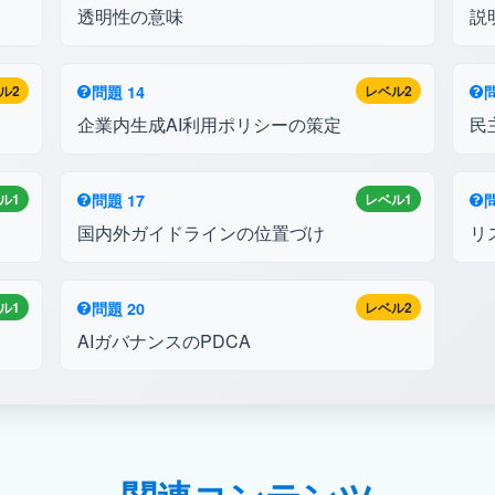
透明性の意味
説
ル2
問題 14
レベル2
問
企業内生成AI利用ポリシーの策定
民
ル1
問題 17
レベル1
問
国内外ガイドラインの位置づけ
リ
ル1
問題 20
レベル2
AIガバナンスのPDCA