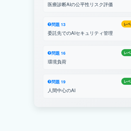
医療診断AIの公平性リスク評価
問題 13
レベ
委託先でのAIセキュリティ管理
問題 16
レベ
環境負荷
問題 19
レベ
人間中心のAI