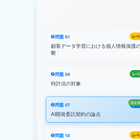
問題 01
レベ
顧客データ学習における個人情報保護
断
問題 04
レベ
特許法の対象
現在
問題 07
レベ
AI開発委託契約の論点
問題 10
レベ