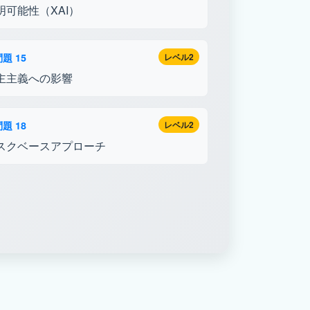
明可能性（XAI）
題 15
レベル2
主主義への影響
題 18
レベル2
スクベースアプローチ