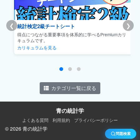
❮
❯
統計検定2級チートシート
得点につながる重要事項を体系的に学べるPremiumカリ
キュラムです。
カリキュラムを見る
カテゴリ一覧に戻る
青の統計学
よくある質問
利用規約
プライバシーポリシー
© 2026 青の統計学
問題検索