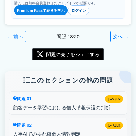
購入には無料会員登録またはログインが必要です。
Premium Passで続きを学ぶ
ログイン
← 前へ
問題 18/20
次へ →
問題の完了をシェアする
このセクションの他の問題
問題 01
レベル2
顧客データ学習における個人情報保護の判断
問題 02
レベル2
人事AIでの要配慮個人情報判定