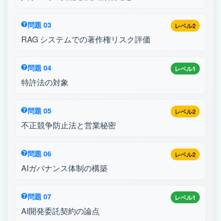
問題 03
レベル2
RAG システムでの著作権リスク評価
問題 04
レベル1
特許法の対象
問題 05
レベル2
不正競争防止法と営業秘密
問題 06
レベル2
AIガバナンス体制の構築
問題 07
レベル1
AI開発委託契約の論点