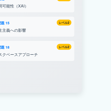
明可能性（XAI）
題 15
レベル2
主主義への影響
題 18
レベル2
スクベースアプローチ