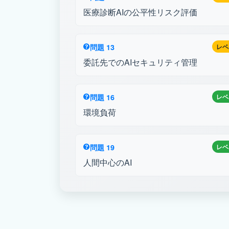
医療診断AIの公平性リスク評価
問題 13
レベ
委託先でのAIセキュリティ管理
問題 16
レベ
環境負荷
問題 19
レベ
人間中心のAI