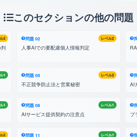
このセクションの他の問題
ル2
問題 02
レベル2
問
の判
人事AIでの要配慮個人情報判定
R
ル1
問題 05
レベル2
問
不正競争防止法と営業秘密
A
ル1
問題 08
レベル1
問
AIサービス提供契約の注意点
プ
ル2
問題 11
レベル1
問