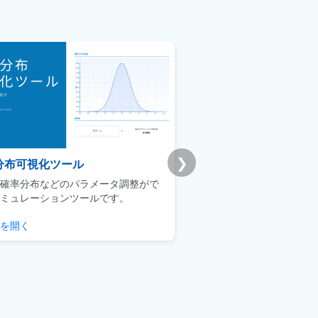
❯
分布可視化ツール
Udemy版｜統計学基礎
確率分布などのパラメータ調整がで
ビジネスマンによるデータ
ミュレーションツールです。
用に焦点を当てた実践的な
を開く
チェックする