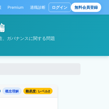
援
Premium
適職診断
ログイン
無料会員登録
編
性、ガバナンスに関する問題
概念理解
難易度: レベル2