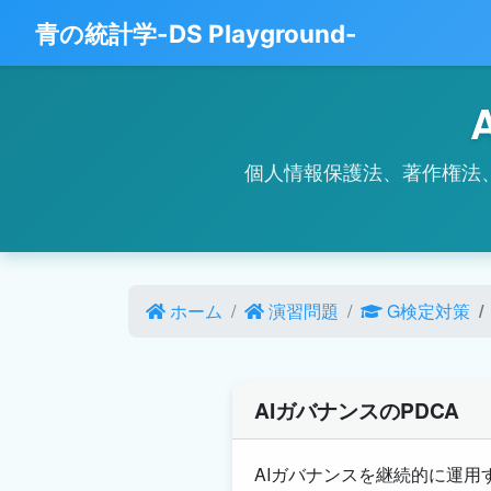
青の統計学-DS Playground-
個人情報保護法、著作権法
ホーム
演習問題
G検定対策
AIガバナンスのPDCA
AIガバナンスを継続的に運