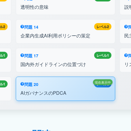
透明性の意味
説
ル2
問題 14
レベル2
問
企業内生成AI利用ポリシーの策定
民
ル1
問題 17
レベル1
問
国内外ガイドラインの位置づけ
リ
現在表示中
ル1
問題 20
レベル2
AIガバナンスのPDCA