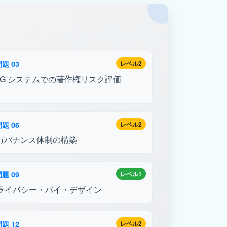
題 03
レベル2
AG システムでの著作権リスク評価
題 06
レベル2
Iガバナンス体制の構築
題 09
レベル1
ライバシー・バイ・デザイン
題 12
レベル2