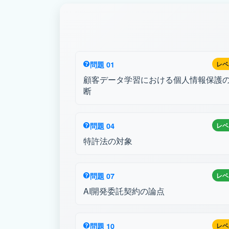
問題 01
レベ
顧客データ学習における個人情報保護
断
問題 04
レベ
特許法の対象
問題 07
レベ
AI開発委託契約の論点
問題 10
レベ