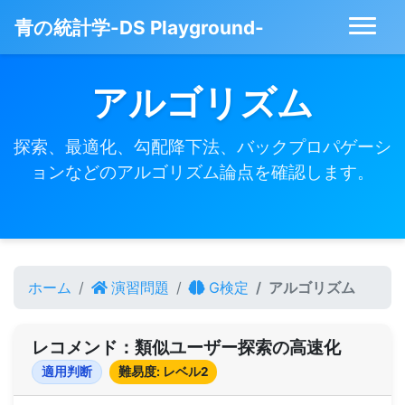
青の統計学-DS Playground-
アルゴリズム
探索、最適化、勾配降下法、バックプロパゲーシ
ョンなどのアルゴリズム論点を確認します。
ホーム
演習問題
G検定
アルゴリズム
レコメンド：類似ユーザー探索の高速化
適用判断
難易度: レベル2