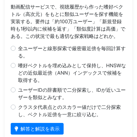
動画配信サービスで、視聴履歴から作った嗜好ベク
トル（高次元）をもとに類似ユーザーを探す機能を
実装する。要件は「約100万ユーザー」「新規登録
時も1秒以内に候補を返す」「類似度計算は高価」で
ある。この状況で最も適切な探索戦略はどれか。
全ユーザーと線形探索で厳密最近傍を毎回計算す
る。
嗜好ベクトルを埋め込みとして保持し、HNSWな
どの近似最近傍（ANN）インデックスで候補を
取得する。
ユーザーIDの辞書順で二分探索し、IDが近いユー
ザーを類似とみなす。
クラスタ代表点とのスカラー値だけで二分探索
し、ベクトル近傍を一意に絞り込む。
解答と解説を表示