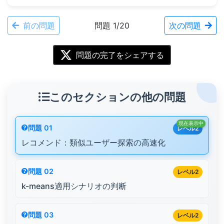
前の問題
問題 1/20
次の問題
問題の完了をシェアする
このセクションの他の問題
現在表示中
問題 01
レベル2
レコメンド：類似ユーザー探索の高速化
問題 02
レベル2
k-means適用シナリオの判断
問題 03
レベル2