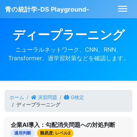
青の統計学-DS Playground-
ディープラーニング
ニューラルネットワーク、CNN、RNN、
Transformer、過学習対策などを確認します。
ホーム
演習問題
G検定
ディープラーニング
企業AI導入：勾配消失問題への対処判断
適用判断
難易度: レベル2