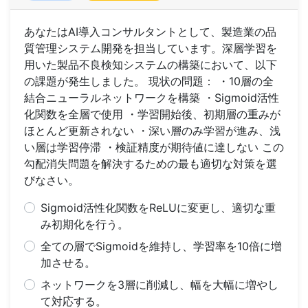
あなたはAI導入コンサルタントとして、製造業の品
質管理システム開発を担当しています。深層学習を
用いた製品不良検知システムの構築において、以下
の課題が発生しました。 現状の問題： ・10層の全
結合ニューラルネットワークを構築 ・Sigmoid活性
化関数を全層で使用 ・学習開始後、初期層の重みが
ほとんど更新されない ・深い層のみ学習が進み、浅
い層は学習停滞 ・検証精度が期待値に達しない この
勾配消失問題を解決するための最も適切な対策を選
びなさい。
Sigmoid活性化関数をReLUに変更し、適切な重
み初期化を行う。
全ての層でSigmoidを維持し、学習率を10倍に増
加させる。
ネットワークを3層に削減し、幅を大幅に増やし
て対応する。