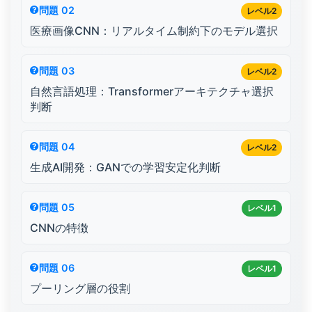
問題 02
レベル2
医療画像CNN：リアルタイム制約下のモデル選択
問題 03
レベル2
自然言語処理：Transformerアーキテクチャ選択
判断
問題 04
レベル2
生成AI開発：GANでの学習安定化判断
問題 05
レベル1
CNNの特徴
問題 06
レベル1
プーリング層の役割