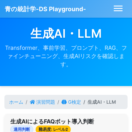
青の統計学-DS Playground-
生成AI・LLM
Transformer、事前学習、プロンプト、RAG、フ
ァインチューニング、生成AIリスクを確認しま
す。
ホーム
演習問題
G検定
生成AI・LLM
生成AIによるFAQボット導入判断
適用判断
難易度: レベル2