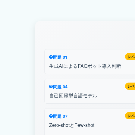
問題 01
レベ
生成AIによるFAQボット導入判断
問題 04
レベ
自己回帰型言語モデル
問題 07
レベ
Zero-shotとFew-shot