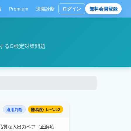
援
Premium
適職診断
ログイン
無料会員登録
に関するG検定対策問題
適用判断
難易度: レベル2
高品質な入出力ペア（正解応