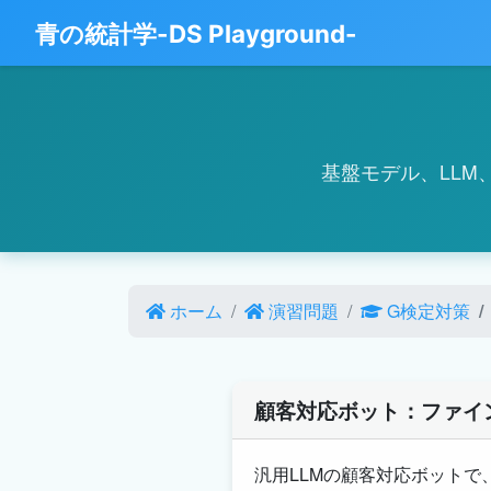
青の統計学-DS Playground-
基盤モデル、LLM、
ホーム
演習問題
G検定対策
顧客対応ボット：ファイ
汎用LLMの顧客対応ボットで