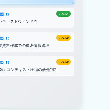
題 12
レベル1
ンテキストウィンドウ
題 15
レベル2
業資料作成での機密情報管理
題 18
レベル2
AG：コンテキスト圧縮の優先判断