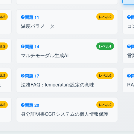
ル2
問題 11
レベル2
問
温度パラメータ
コ
ル2
問題 14
レベル1
問
マルチモーダル生成AI
営
ル2
問題 17
レベル2
問
策
法務FAQ：temperature設定の意味
R
ル2
問題 20
レベル2
身分証明書OCRシステムの個人情報保護