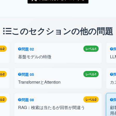
このセクションの他の問題
ル2
問題 02
レベル1
問
基盤モデルの特徴
L
ル2
問題 05
レベル1
問
TransformerとAttention
カ
ル2
問題 08
レベル2
問
RAG：検索は当たるが回答が間違う
顧
用