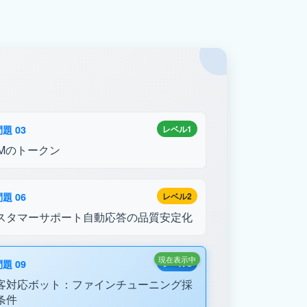
題 03
レベル1
LMのトークン
題 06
レベル2
スタマーサポート自動応答の品質安定化
現在表示中
題 09
レベル2
客対応ボット：ファインチューニング採
条件