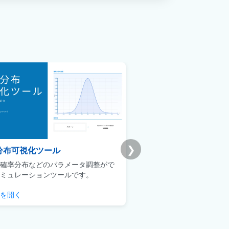
❯
分布可視化ツール
Udemy版｜統計学基礎
確率分布などのパラメータ調整がで
ビジネスマンによるデータ
ミュレーションツールです。
用に焦点を当てた実践的な
を開く
チェックする