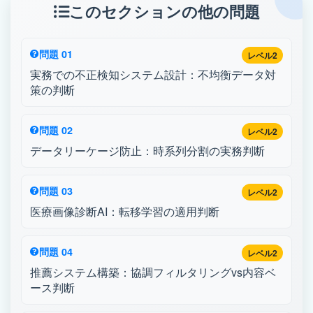
このセクションの他の問題
問題 01
レベル2
実務での不正検知システム設計：不均衡データ対
策の判断
問題 02
レベル2
データリーケージ防止：時系列分割の実務判断
問題 03
レベル2
医療画像診断AI：転移学習の適用判断
問題 04
レベル2
推薦システム構築：協調フィルタリングvs内容ベ
ース判断