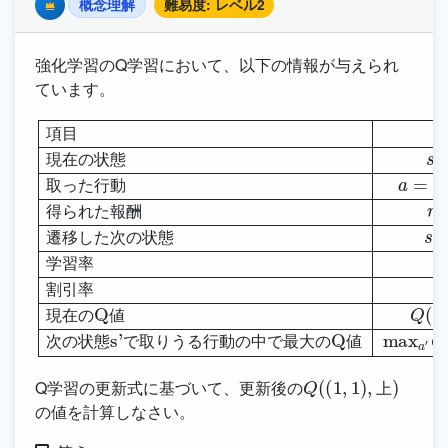
概念理解
難易度: レベル2
Premium
強化学習のQ学習において、以下の情報が与えられ
ています。
「上に移動」
遷移した次の状態
現在のQ値
項目
s
Q
′
=
(
値
s
(
1
,
a
次の状態s'で取りうる行動の中で最大のQ値
現在の状態
,
2
)
=
得られた報酬
)
学習率
0.5
α
=
s
=
0.1
max
(
1
r
,
割引率
=
1
a
−
)
′
取った行動
0.1
Q
(
s
′
γ
,
a
=
′
)
0.9
=
1.0
a
=
項
目
現
在
の
状
態
取
っ
た
行
動
得
ら
れ
た
報
酬
遷
移
し
た
次
の
状
態
学
習
率
割
引
率
現
在
の
値
次
の
状
態
で
取
り
う
る
行
動
の
中
で
最
大
の
値
Q
(
(
1
,
1
)
,
上
)
Q学習の更新式に基づいて、更新後の
上
の値を計算しなさい。