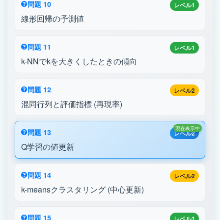
問題 10
レベル1
線形回帰の予測値
問題 11
レベル1
k-NNでkを大きくしたときの傾向
問題 12
レベル2
混同行列と評価指標 (再現率)
現在表示中
問題 13
レベル2
Q学習の値更新
問題 14
レベル2
k-meansクラスタリング (中心更新)
問題 15
レベル1