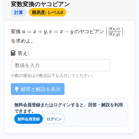
変数変換のヤコビアン
計算
難易度: レベル2
u
=
x
+
y
v
=
x
−
y
|
∂
(
u
,
v
)
∂
(
x
,
y
)
|
変換
,
のヤコビアン
を求めよ。
答え:
小数の場合は小数点以下も入力してください。
解答と解説を表示
無料会員登録またはログインすると、回答・解説を利用
できます。
無料会員登録
ログイン