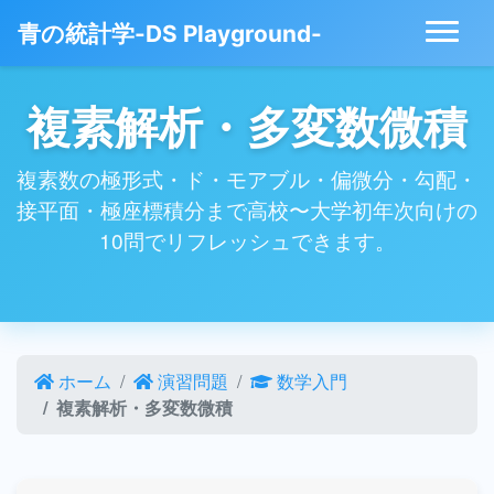
青の統計学-DS Playground-
複素解析・多変数微積
複素数の極形式・ド・モアブル・偏微分・勾配・
接平面・極座標積分まで高校〜大学初年次向けの
10問でリフレッシュできます。
ホーム
演習問題
数学入門
複素解析・多変数微積