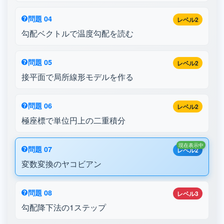
問題 04
レベル2
勾配ベクトルで温度勾配を読む
問題 05
レベル2
接平面で局所線形モデルを作る
問題 06
レベル2
極座標で単位円上の二重積分
現在表示中
問題 07
レベル2
変数変換のヤコビアン
問題 08
レベル3
勾配降下法の1ステップ