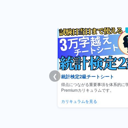
❮
チートシート
Youtube|聞き流しデータサイ
重要事項を体系的に学べる
隙間時間に概念をサクッと理解でき
リキュラムです。
テンツです。
見る
動画を見る