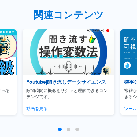
関連コンテンツ
エンス
確率分布可視化ツール
Ud
るコン
複雑な確率分布などのパラメータ調整がで
ビジ
きるシミュレーションツールです。
用に
ツールを開く
チェ