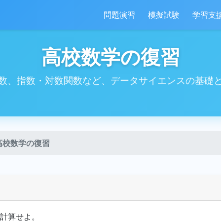
問題演習
模擬試験
学習支
高校数学の復習
数、指数・対数関数など、データサイエンスの基礎
高校数学の復習
計算せよ。