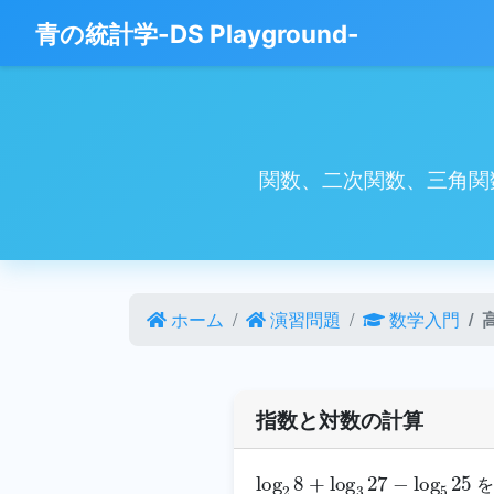
青の統計学-DS Playground-
関数、二次関数、三角関
ホーム
演習問題
数学入門
指数と対数の計算
log
2
8
+
log
3
27
−
log
5
25
を