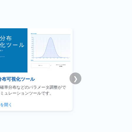
❯
emy版｜統計学基礎講座
Premium学習分析
ネスマンによるデータサイエンスの利
模試・演習ログから弱点
焦点を当てた実践的な講座です
整理できるPremium機
ックする
学習分析を見る