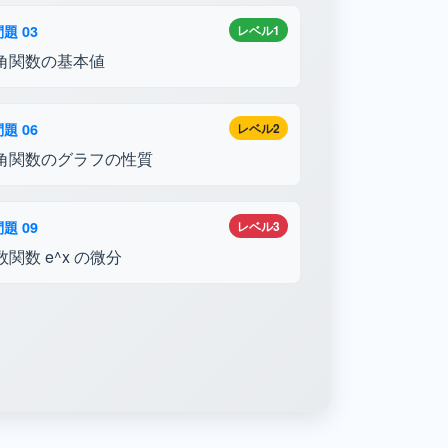
題 03
レベル1
角関数の基本値
題 06
レベル2
角関数のグラフの性質
題 09
レベル3
数関数 e^x の微分