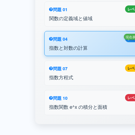
問題 01
レベ
関数の定義域と値域
現在
問題 04
レベ
指数と対数の計算
問題 07
レベ
指数方程式
問題 10
レベ
指数関数 e^x の積分と面積