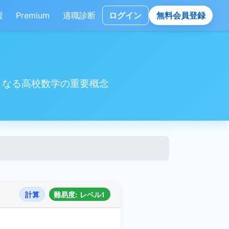
援
Premium
適職診断
ログイン
無料会員登録
となる高校数学の重要概念
計算
難易度: レベル1