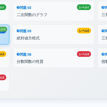
ル1
問題 02
レベル1
問
二次関数のグラフ
三
表示中
ル1
問題 05
レベル2
問
絶対値方程式
三
ル2
問題 08
レベル3
問
分数関数の性質
指
ル3