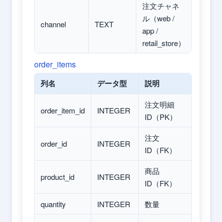
注文チャネ
ル（web /
channel
TEXT
app /
retail_store）
order_items
列名
データ型
説明
注文明細
order_item_id
INTEGER
ID（PK）
注文
order_id
INTEGER
ID（FK）
商品
product_id
INTEGER
ID（FK）
quantity
INTEGER
数量