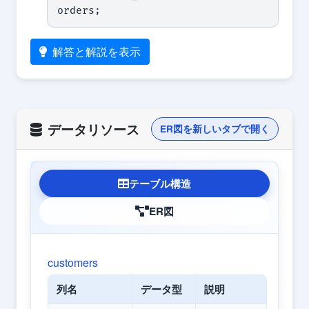
orders;
解答と解説を表示
データリソース
ER図を新しいタブで開く
テーブル構造
ER図
customers
列名
データ型
説明