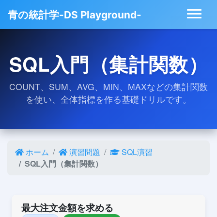
青の統計学-DS Playground-
SQL入門（集計関数）
COUNT、SUM、AVG、MIN、MAXなどの集計関数
を使い、全体指標を作る基礎ドリルです。
ホーム
演習問題
SQL演習
SQL入門（集計関数）
最大注文金額を求める