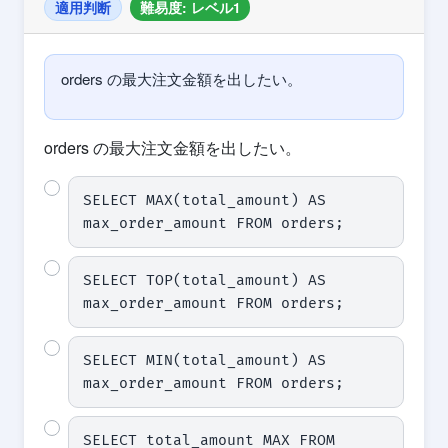
適用判断
難易度: レベル1
orders の最大注文金額を出したい。
orders の最大注文金額を出したい。
SELECT MAX(total_amount) AS 
max_order_amount FROM orders;
SELECT TOP(total_amount) AS 
max_order_amount FROM orders;
SELECT MIN(total_amount) AS 
max_order_amount FROM orders;
SELECT total_amount MAX FROM 