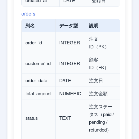
created_at
DATE
登録日
orders
列名
データ型
説明
注文
order_id
INTEGER
ID（PK）
顧客
customer_id
INTEGER
ID（FK）
order_date
DATE
注文日
total_amount
NUMERIC
注文金額
注文ステー
タス（paid /
status
TEXT
pending /
refunded）