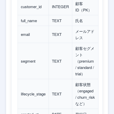
顧客
customer_id
INTEGER
ID（PK）
full_name
TEXT
氏名
メールアド
email
TEXT
レス
顧客セグメ
ント
segment
TEXT
（premium
/ standard /
trial）
顧客状態
（engaged
lifecycle_stage
TEXT
/ churn_risk
など）