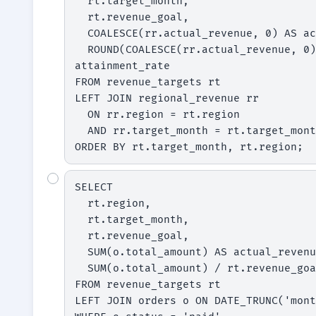
  rt.target_month,

  rt.revenue_goal,

  COALESCE(rr.actual_revenue, 0) AS actual_revenue,

  ROUND(COALESCE(rr.actual_revenue, 0) / NULLIF(rt.revenue_goal, 0), 3) AS 
attainment_rate

FROM revenue_targets rt

LEFT JOIN regional_revenue rr

  ON rr.region = rt.region

  AND rr.target_month = rt.target_month

ORDER BY rt.target_month, rt.region;
SELECT

  rt.region,

  rt.target_month,

  rt.revenue_goal,

  SUM(o.total_amount) AS actual_revenue,

  SUM(o.total_amount) / rt.revenue_goal AS attainment_rate

FROM revenue_targets rt

LEFT JOIN orders o ON DATE_TRUNC('mont