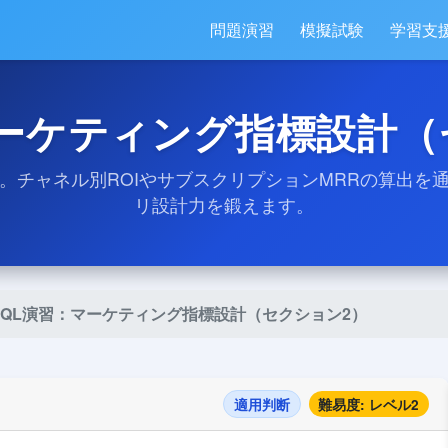
問題演習
模擬試験
学習支
マーケティング指標設計（
習。チャネル別ROIやサブスクリプションMRRの算出を
リ設計力を鍛えます。
SQL演習：マーケティング指標設計（セクション2）
適用判断
難易度: レベル2