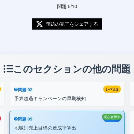
問題 5/10
問題の完了をシェアする
このセクションの他の問題
問題 02
レベル2
予算超過キャンペーンの早期検知
現在表示中
問題 05
レベル2
地域別売上目標の達成率算出