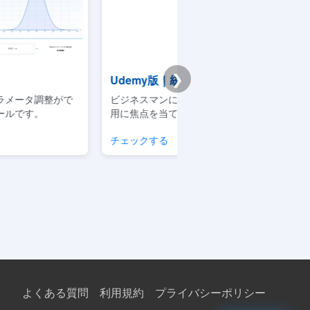
❯
emy版｜統計学基礎講座
Premium学習分析ダ
スマンによるデータサイエンスの利
模試・演習ログから弱点と
点を当てた実践的な講座です
整理できるPremium機能
クする
学習分析を見る
よくある質問
利用規約
プライバシーポリシー