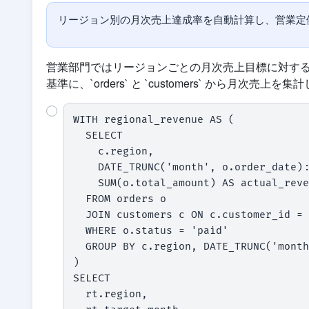
リージョン別の月次売上達成率を自動計算し、営業定
営業部門ではリージョンごとの月次売上目標に対する達成率を
基準に、`orders` と `customers` から月次
WITH regional_revenue AS (

  SELECT

    c.region,

    DATE_TRUNC('month', o.order_date)::date AS target_month,

    SUM(o.total_amount) AS actual_revenue

  FROM orders o

  JOIN customers c ON c.customer_id = o.customer_id

  WHERE o.status = 'paid'

  GROUP BY c.region, DATE_TRUNC('month', o.order_date)

)

SELECT

  rt.region,
