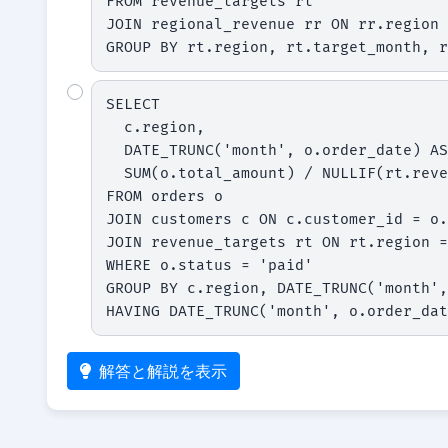
FROM revenue_targets rt

JOIN regional_revenue rr ON rr.region 
GROUP BY rt.region, rt.target_month, r
SELECT

  c.region,

  DATE_TRUNC('month', o.order_date) AS target_month,

  SUM(o.total_amount) / NULLIF(rt.revenue_goal, 0) AS attainment_rate

FROM orders o

JOIN customers c ON c.customer_id = o.
JOIN revenue_targets rt ON rt.region =
WHERE o.status = 'paid'

GROUP BY c.region, DATE_TRUNC('month',
HAVING DATE_TRUNC('month', o.order_dat
解答と解説を表示