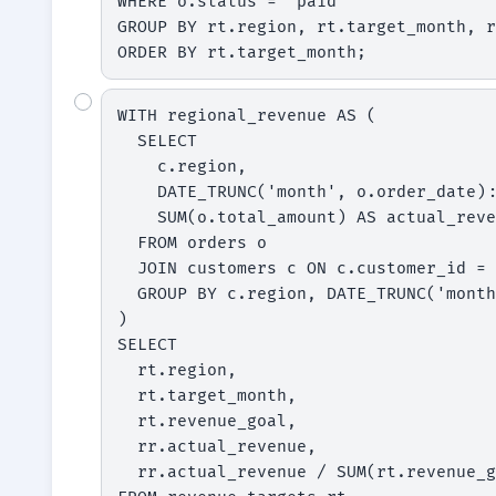
WHERE o.status = 'paid'

GROUP BY rt.region, rt.target_month, r
ORDER BY rt.target_month;
WITH regional_revenue AS (

  SELECT

    c.region,

    DATE_TRUNC('month', o.order_date)::date AS target_month,

    SUM(o.total_amount) AS actual_revenue

  FROM orders o

  JOIN customers c ON c.customer_id = o.customer_id

  GROUP BY c.region, DATE_TRUNC('month', o.order_date)

)

SELECT

  rt.region,

  rt.target_month,

  rt.revenue_goal,

  rr.actual_revenue,

  rr.actual_revenue / SUM(rt.revenue_goal) AS attainment_rate
