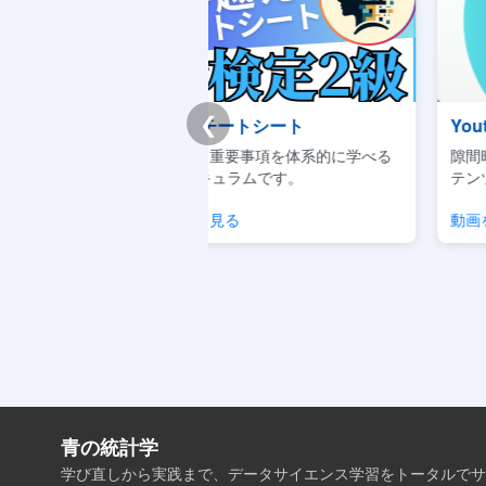
❮
チートシート
Youtube|聞き流しデータサイエ
重要事項を体系的に学べる
隙間時間に概念をサクッと理解でき
キュラムです。
テンツです。
見る
動画を見る
青の統計学
学び直しから実践まで、データサイエンス学習をトータルでサ