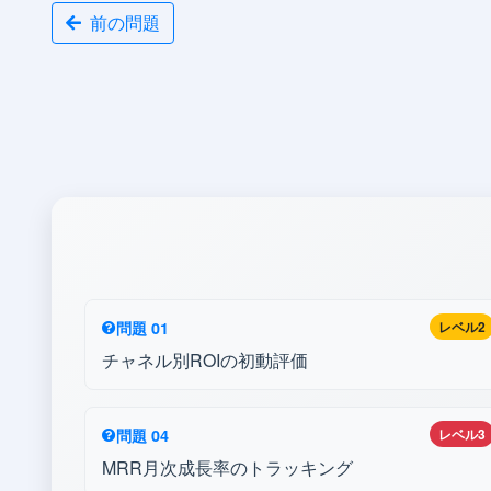
前の問題
問題 01
レベル2
チャネル別ROIの初動評価
問題 04
レベル3
MRR月次成長率のトラッキング