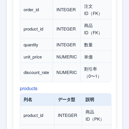
注文
order_id
INTEGER
ID（FK）
商品
product_id
INTEGER
ID（FK）
quantity
INTEGER
数量
unit_price
NUMERIC
単価
割引率
discount_rate
NUMERIC
（0〜1）
products
列名
データ型
説明
商品
product_id
INTEGER
ID（PK）