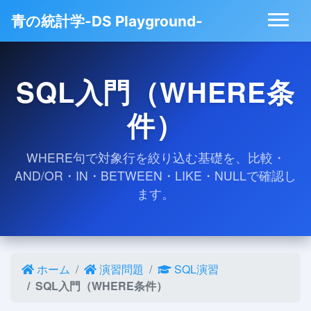
青の統計学-DS Playground-
SQL入門（WHERE条
件）
WHERE句で対象行を絞り込む基礎を、比較・
AND/OR・IN・BETWEEN・LIKE・NULLで確認し
ます。
ホーム
演習問題
SQL演習
SQL入門（WHERE条件）