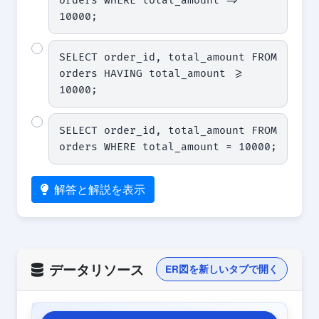
orders WHERE total_amount => 
10000;
SELECT order_id, total_amount FROM 
orders HAVING total_amount >= 
10000;
SELECT order_id, total_amount FROM 
orders WHERE total_amount = 10000;
解答と解説を表示
データリソース
ER図を新しいタブで開く