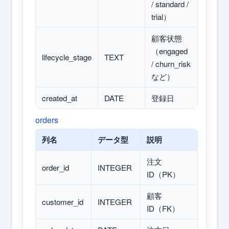
/ standard /
trial）
顧客状態
（engaged
lifecycle_stage
TEXT
/ churn_risk
など）
created_at
DATE
登録日
orders
列名
データ型
説明
注文
order_id
INTEGER
ID（PK）
顧客
customer_id
INTEGER
ID（FK）