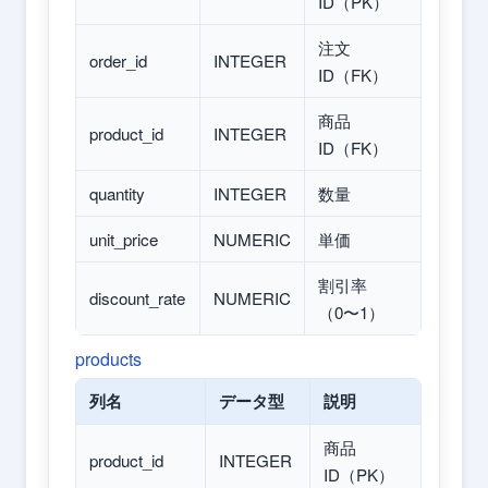
ID（PK）
注文
order_id
INTEGER
ID（FK）
商品
product_id
INTEGER
ID（FK）
quantity
INTEGER
数量
unit_price
NUMERIC
単価
割引率
discount_rate
NUMERIC
（0〜1）
products
列名
データ型
説明
商品
product_id
INTEGER
ID（PK）