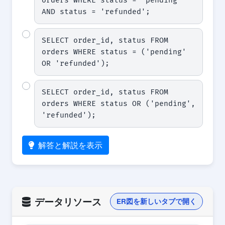
orders WHERE status = 'pending' 
AND status = 'refunded';
SELECT order_id, status FROM 
orders WHERE status = ('pending' 
OR 'refunded');
SELECT order_id, status FROM 
orders WHERE status OR ('pending', 
'refunded');
解答と解説を表示
データリソース
ER図を新しいタブで開く