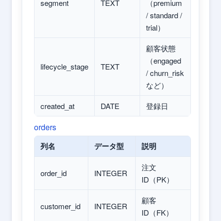
segment
TEXT
（premium
/ standard /
trial）
顧客状態
（engaged
lifecycle_stage
TEXT
/ churn_risk
など）
created_at
DATE
登録日
orders
列名
データ型
説明
注文
order_id
INTEGER
ID（PK）
顧客
customer_id
INTEGER
ID（FK）