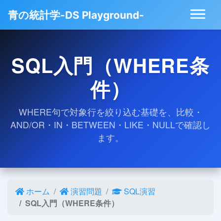
青の統計学-DS Playground-
SQL入門（WHERE条
件）
WHERE句で対象行を絞り込む基礎を、比較・
AND/OR・IN・BETWEEN・LIKE・NULLで確認し
ます。
ホーム
演習問題
SQL演習
SQL入門（WHERE条件）