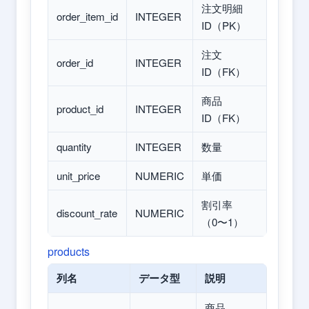
注文明細
order_item_id
INTEGER
ID（PK）
注文
order_id
INTEGER
ID（FK）
商品
product_id
INTEGER
ID（FK）
quantity
INTEGER
数量
unit_price
NUMERIC
単価
割引率
discount_rate
NUMERIC
（0〜1）
products
列名
データ型
説明
商品