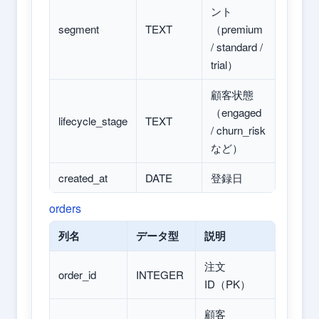
ント
segment
TEXT
（premium
/ standard /
trial）
顧客状態
（engaged
lifecycle_stage
TEXT
/ churn_risk
など）
created_at
DATE
登録日
orders
列名
データ型
説明
注文
order_id
INTEGER
ID（PK）
顧客