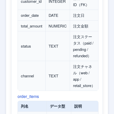
customer_id
INTEGER
ID（FK）
order_date
DATE
注文日
total_amount
NUMERIC
注文金額
注文ステー
タス（paid /
status
TEXT
pending /
refunded）
注文チャネ
ル（web /
channel
TEXT
app /
retail_store）
order_items
列名
データ型
説明