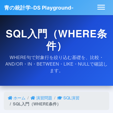
青の統計学-DS Playground-
SQL入門（WHERE条
件）
WHERE句で対象行を絞り込む基礎を、比較・
AND/OR・IN・BETWEEN・LIKE・NULLで確認し
ます。
ホーム
演習問題
SQL演習
SQL入門（WHERE条件）