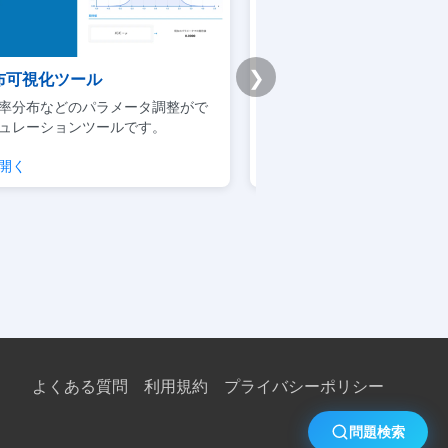
商品カテゴ
category
TEXT
リ
❯
emy版｜統計学基礎講座
Premium学習分析ダ
price
NUMERIC
標準価格
スマンによるデータサイエンスの利
模試・演習ログから弱点と
点を当てた実践的な講座です
整理できるPremium機能
クする
学習分析を見る
よくある質問
利用規約
プライバシーポリシー
問題検索