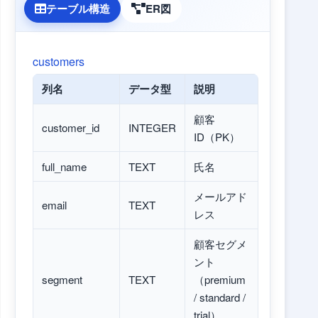
テーブル構造
ER図
customers
列名
データ型
説明
顧客
customer_id
INTEGER
ID（PK）
full_name
TEXT
氏名
メールアド
email
TEXT
レス
顧客セグメ
ント
segment
TEXT
（premium
/ standard /
trial）