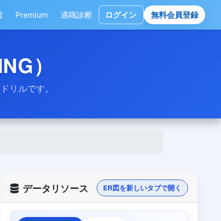
援
Premium
適職診断
ログイン
無料会員登録
ING）
礎ドリルです。
データリソース
ER図を新しいタブで開く