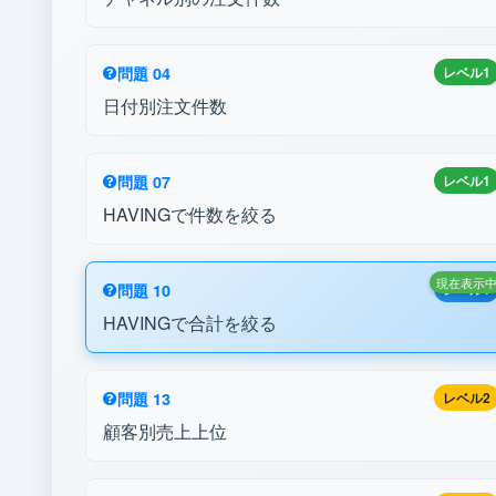
問題 04
レベル1
日付別注文件数
問題 07
レベル1
HAVINGで件数を絞る
現在表示
問題 10
レベル1
HAVINGで合計を絞る
問題 13
レベル2
顧客別売上上位