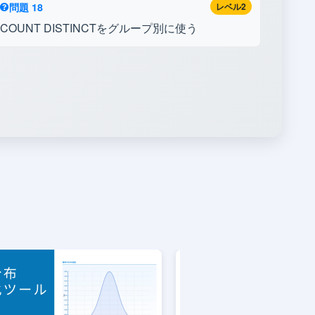
ID（FK）
問題 18
レベル2
COUNT DISTINCTをグループ別に使う
商品
product_id
INTEGER
ID（FK）
quantity
INTEGER
数量
unit_price
NUMERIC
単価
割引率
discount_rate
NUMERIC
（0〜1）
products
列名
データ型
説明
商品
product_id
INTEGER
ID（PK）
product_name
TEXT
商品名