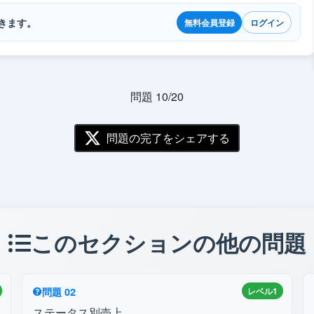
きます。
無料会員登録
ログイン
問題 10/20
問題の完了をシェアする
このセクションの他の問題
問題 02
レベル1
ステータス別売上