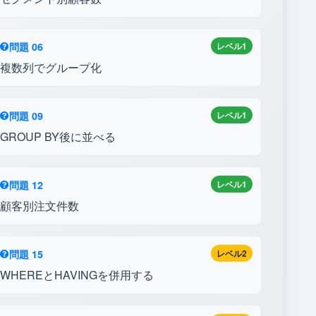
total_amount
NUMERIC
注文金額
注文ステー
問題 06
レベル1
タス（paid /
status
TEXT
複数列でグループ化
pending /
refunded）
問題 09
レベル1
注文チャネ
ル（web /
GROUP BY後に並べる
channel
TEXT
app /
retail_store）
問題 12
レベル1
order_items
顧客別注文件数
列名
データ型
説明
問題 15
レベル2
注文明細
order_item_id
INTEGER
WHEREとHAVINGを併用する
ID（PK）
注文
order_id
INTEGER