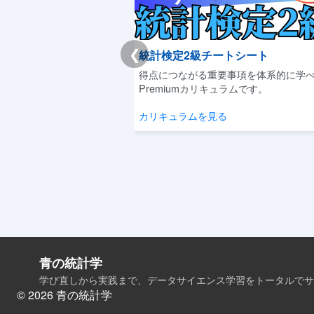
❮
チートシート
Youtube|聞き流しデータサイエ
重要事項を体系的に学べる
隙間時間に概念をサクッと理解でき
キュラムです。
テンツです。
見る
動画を見る
青の統計学
学び直しから実践まで、データサイエンス学習をトータルでサ
© 2026 青の統計学