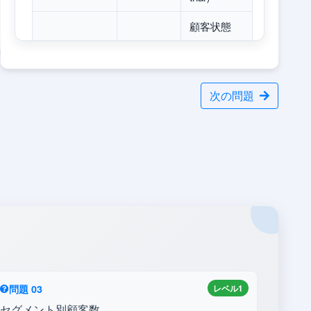
顧客状態
（engaged
lifecycle_stage
TEXT
/ churn_risk
など）
次の問題
created_at
DATE
登録日
orders
列名
データ型
説明
注文
order_id
INTEGER
ID（PK）
顧客
customer_id
INTEGER
ID（FK）
order_date
DATE
注文日
問題 03
レベル1
セグメント別顧客数