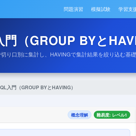
問題演習
模擬試験
学習支
入門（GROUP BYとHAV
BYで切り口別に集計し、HAVINGで集計結果を絞り込む基
SQL入門（GROUP BYとHAVING）
概念理解
難易度: レベル1