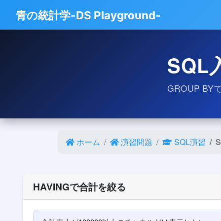
青の統計学-DS Playground-
SQL
GROUP 
ホーム
演習問題
SQL演習
HAVINGで合計を絞る