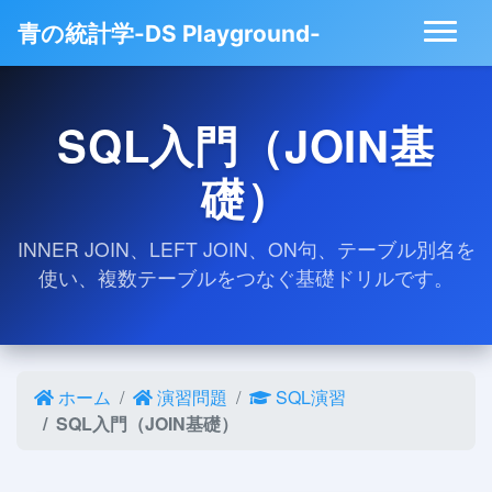
青の統計学-DS Playground-
SQL入門（JOIN基
礎）
INNER JOIN、LEFT JOIN、ON句、テーブル別名を
使い、複数テーブルをつなぐ基礎ドリルです。
ホーム
演習問題
SQL演習
SQL入門（JOIN基礎）