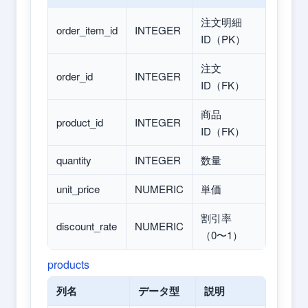
注文明細
order_item_id
INTEGER
ID（PK）
注文
order_id
INTEGER
ID（FK）
商品
product_id
INTEGER
ID（FK）
quantity
INTEGER
数量
unit_price
NUMERIC
単価
割引率
discount_rate
NUMERIC
（0〜1）
products
列名
データ型
説明