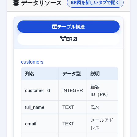
データリソース
ER図を新しいタブで開く
テーブル構造
ER図
customers
列名
データ型
説明
顧客
customer_id
INTEGER
ID（PK）
full_name
TEXT
氏名
メールアド
email
TEXT
レス