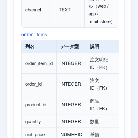
ル（web /
channel
TEXT
app /
retail_store）
order_items
列名
データ型
説明
注文明細
order_item_id
INTEGER
ID（PK）
注文
order_id
INTEGER
ID（FK）
商品
product_id
INTEGER
ID（FK）
quantity
INTEGER
数量
unit_price
NUMERIC
単価