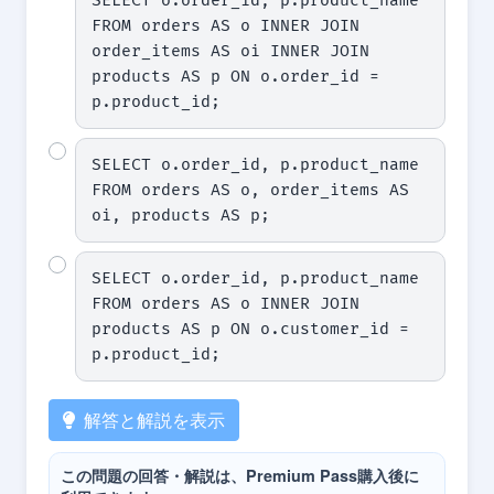
SELECT o.order_id, p.product_name 
FROM orders AS o INNER JOIN 
order_items AS oi INNER JOIN 
products AS p ON o.order_id = 
p.product_id;
SELECT o.order_id, p.product_name 
FROM orders AS o, order_items AS 
oi, products AS p;
SELECT o.order_id, p.product_name 
FROM orders AS o INNER JOIN 
products AS p ON o.customer_id = 
p.product_id;
解答と解説を表示
この問題の回答・解説は、Premium Pass購入後に