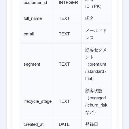
customer_id
INTEGER
ID（PK）
full_name
TEXT
氏名
メールアド
email
TEXT
レス
顧客セグメ
ント
segment
TEXT
（premium
/ standard /
trial）
顧客状態
（engaged
lifecycle_stage
TEXT
/ churn_risk
など）
created_at
DATE
登録日