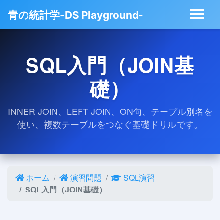
青の統計学-DS Playground-
SQL入門（JOIN基
礎）
INNER JOIN、LEFT JOIN、ON句、テーブル別名を
使い、複数テーブルをつなぐ基礎ドリルです。
ホーム
演習問題
SQL演習
SQL入門（JOIN基礎）