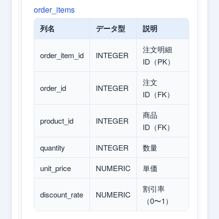
order_items
列名
データ型
説明
注文明細
order_item_id
INTEGER
ID（PK）
注文
order_id
INTEGER
ID（FK）
商品
product_id
INTEGER
ID（FK）
quantity
INTEGER
数量
unit_price
NUMERIC
単価
割引率
discount_rate
NUMERIC
（0〜1）