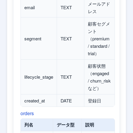
メールアド
email
TEXT
レス
顧客セグメ
ント
segment
TEXT
（premium
/ standard /
trial）
顧客状態
（engaged
lifecycle_stage
TEXT
/ churn_risk
など）
created_at
DATE
登録日
orders
列名
データ型
説明