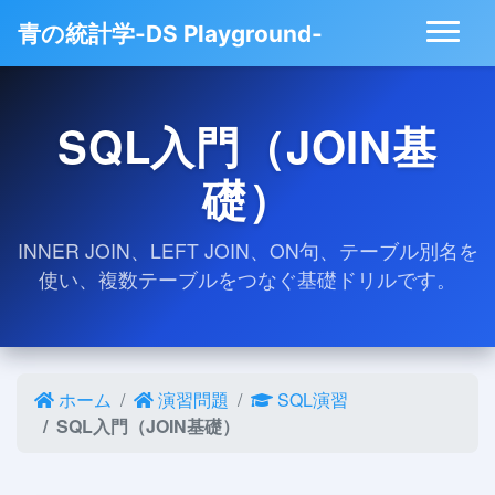
青の統計学-DS Playground-
SQL入門（JOIN基
礎）
INNER JOIN、LEFT JOIN、ON句、テーブル別名を
使い、複数テーブルをつなぐ基礎ドリルです。
ホーム
演習問題
SQL演習
SQL入門（JOIN基礎）