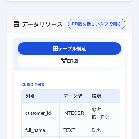
データリソース
ER図を新しいタブで開く
テーブル構造
ER図
customers
列名
データ型
説明
顧客
customer_id
INTEGER
ID（PK）
full_name
TEXT
氏名