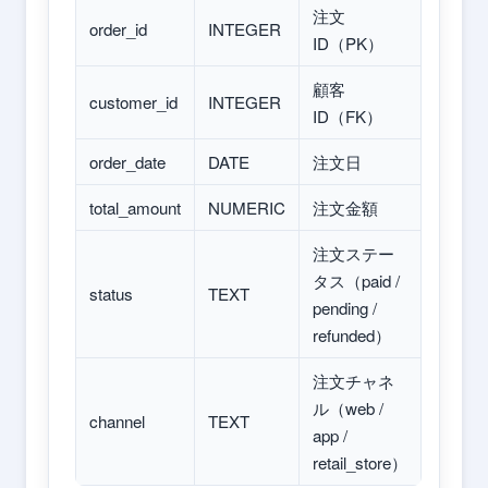
注文
order_id
INTEGER
ID（PK）
顧客
customer_id
INTEGER
ID（FK）
order_date
DATE
注文日
total_amount
NUMERIC
注文金額
注文ステー
タス（paid /
status
TEXT
pending /
refunded）
注文チャネ
ル（web /
channel
TEXT
app /
retail_store）