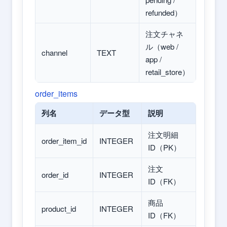
refunded）
注文チャネ
ル（web /
channel
TEXT
app /
retail_store）
order_items
列名
データ型
説明
注文明細
order_item_id
INTEGER
ID（PK）
注文
order_id
INTEGER
ID（FK）
商品
product_id
INTEGER
ID（FK）