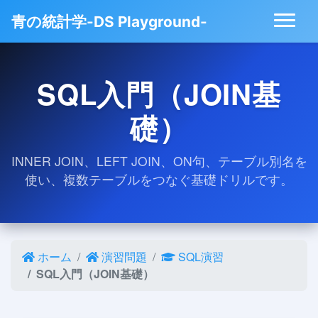
青の統計学-DS Playground-
SQL入門（JOIN基
礎）
INNER JOIN、LEFT JOIN、ON句、テーブル別名を
使い、複数テーブルをつなぐ基礎ドリルです。
ホーム
演習問題
SQL演習
SQL入門（JOIN基礎）