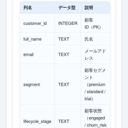
列名
データ型
説明
顧客
customer_id
INTEGER
ID（PK）
full_name
TEXT
氏名
メールアド
email
TEXT
レス
顧客セグメ
ント
segment
TEXT
（premium
/ standard /
trial）
顧客状態
（engaged
lifecycle_stage
TEXT
/ churn_risk