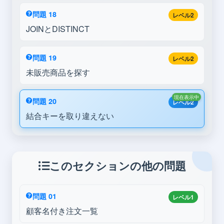
問題 18
レベル2
JOINとDISTINCT
問題 19
レベル2
未販売商品を探す
現在表示中
問題 20
レベル2
結合キーを取り違えない
このセクションの他の問題
問題 01
レベル1
顧客名付き注文一覧