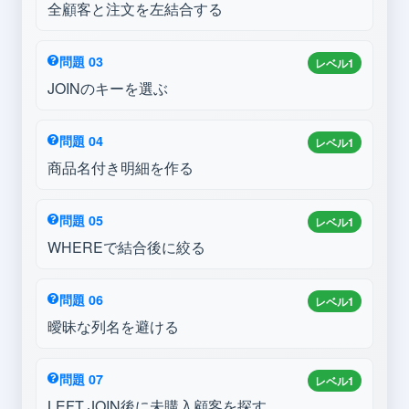
全顧客と注文を左結合する
問題 03
レベル1
JOINのキーを選ぶ
問題 04
レベル1
商品名付き明細を作る
問題 05
レベル1
WHEREで結合後に絞る
問題 06
レベル1
曖昧な列名を避ける
問題 07
レベル1
LEFT JOIN後に未購入顧客を探す