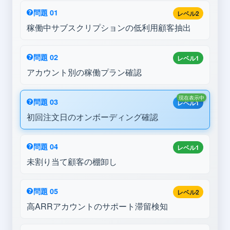
問題 01
レベル2
稼働中サブスクリプションの低利用顧客抽出
問題 02
レベル1
アカウント別の稼働プラン確認
現在表示中
問題 03
レベル1
初回注文日のオンボーディング確認
問題 04
レベル1
未割り当て顧客の棚卸し
問題 05
レベル2
高ARRアカウントのサポート滞留検知