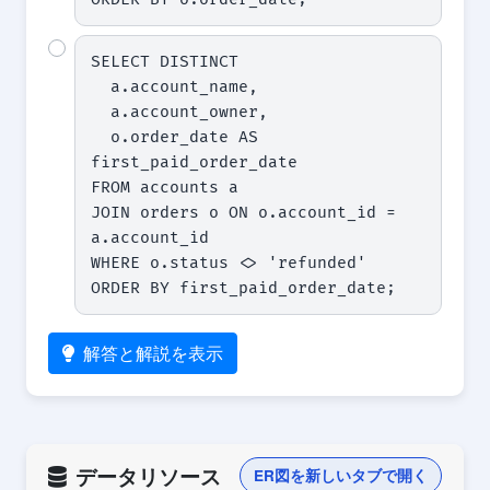
SELECT DISTINCT

  a.account_name,

  a.account_owner,

  o.order_date AS 
first_paid_order_date

FROM accounts a

JOIN orders o ON o.account_id = 
a.account_id

WHERE o.status <> 'refunded'

ORDER BY first_paid_order_date;
解答と解説を表示
データリソース
ER図を新しいタブで開く