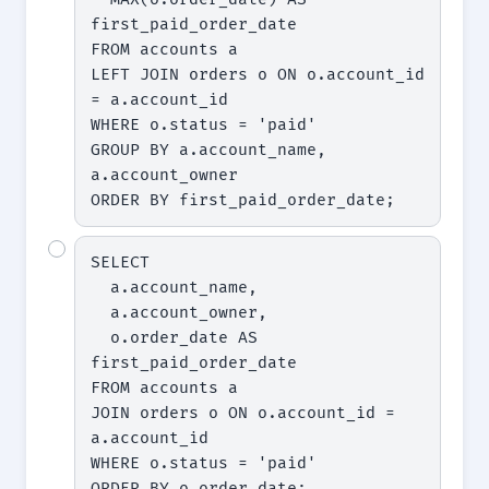
first_paid_order_date

FROM accounts a

LEFT JOIN orders o ON o.account_id 
= a.account_id

WHERE o.status = 'paid'

GROUP BY a.account_name, 
a.account_owner

ORDER BY first_paid_order_date;
SELECT

  a.account_name,

  a.account_owner,

  o.order_date AS 
first_paid_order_date

FROM accounts a

JOIN orders o ON o.account_id = 
a.account_id

WHERE o.status = 'paid'

ORDER BY o.order_date;