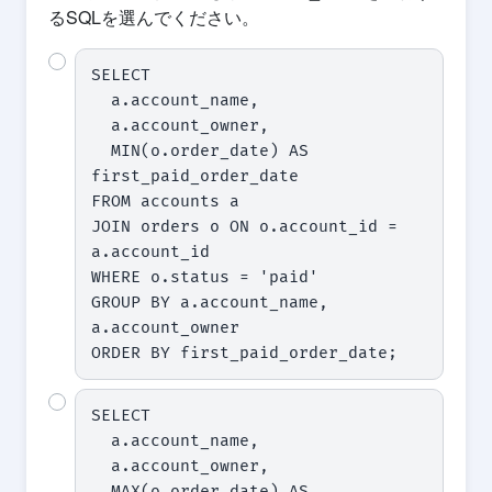
るSQLを選んでください。
SELECT

  a.account_name,

  a.account_owner,

  MIN(o.order_date) AS 
first_paid_order_date

FROM accounts a

JOIN orders o ON o.account_id = 
a.account_id

WHERE o.status = 'paid'

GROUP BY a.account_name, 
a.account_owner

ORDER BY first_paid_order_date;
SELECT

  a.account_name,

  a.account_owner,

  MAX(o.order_date) AS 