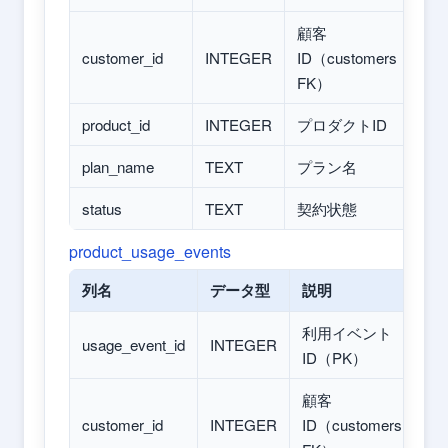
顧客
customer_id
INTEGER
ID（customers
FK）
product_id
INTEGER
プロダクトID
plan_name
TEXT
プラン名
status
TEXT
契約状態
product_usage_events
列名
データ型
説明
利用イベント
usage_event_id
INTEGER
ID（PK）
顧客
customer_id
INTEGER
ID（customers