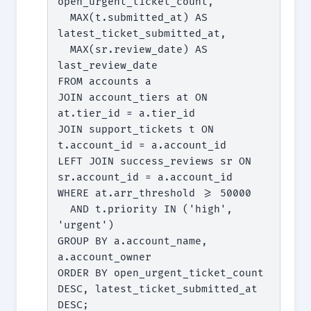
open_urgent_ticket_count,

  MAX(t.submitted_at) AS 
latest_ticket_submitted_at,

  MAX(sr.review_date) AS 
last_review_date

FROM accounts a

JOIN account_tiers at ON 
at.tier_id = a.tier_id

JOIN support_tickets t ON 
t.account_id = a.account_id

LEFT JOIN success_reviews sr ON 
sr.account_id = a.account_id

WHERE at.arr_threshold >= 50000

  AND t.priority IN ('high', 
'urgent')

GROUP BY a.account_name, 
a.account_owner

ORDER BY open_urgent_ticket_count 
DESC, latest_ticket_submitted_at 
DESC;