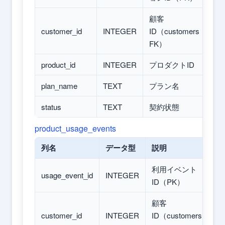
顧客
customer_id
INTEGER
ID（customers
FK）
product_id
INTEGER
プロダクトID
plan_name
TEXT
プラン名
status
TEXT
契約状態
product_usage_events
列名
データ型
説明
利用イベント
usage_event_id
INTEGER
ID（PK）
顧客
customer_id
INTEGER
ID（customers