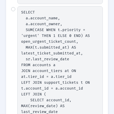
SELECT

  a.account_name,

  a.account_owner,

  SUM(CASE WHEN t.priority = 
'urgent' THEN 1 ELSE 0 END) AS 
open_urgent_ticket_count,

  MAX(t.submitted_at) AS 
latest_ticket_submitted_at,

  sr.last_review_date

FROM accounts a

JOIN account_tiers at ON 
at.tier_id = a.tier_id

LEFT JOIN support_tickets t ON 
t.account_id = a.account_id

LEFT JOIN (

    SELECT account_id, 
MAX(review_date) AS 
last_review_date
