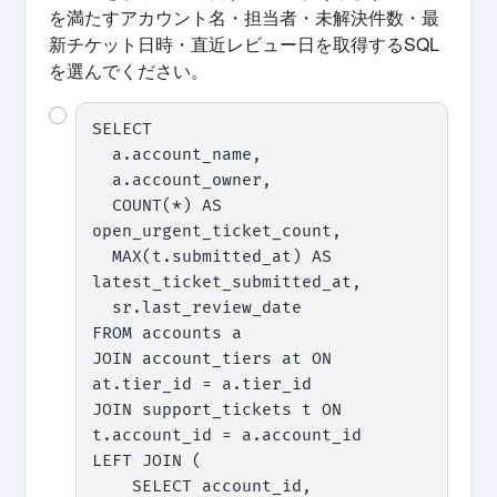
を満たすアカウント名・担当者・未解決件数・最
新チケット日時・直近レビュー日を取得するSQL
を選んでください。
SELECT

  a.account_name,

  a.account_owner,

  COUNT(*) AS 
open_urgent_ticket_count,

  MAX(t.submitted_at) AS 
latest_ticket_submitted_at,

  sr.last_review_date

FROM accounts a

JOIN account_tiers at ON 
at.tier_id = a.tier_id

JOIN support_tickets t ON 
t.account_id = a.account_id

LEFT JOIN (

    SELECT account_id, 