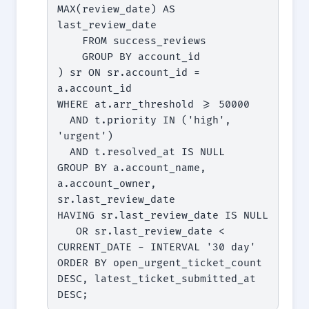
MAX(review_date) AS 
last_review_date

    FROM success_reviews

    GROUP BY account_id

) sr ON sr.account_id = 
a.account_id

WHERE at.arr_threshold >= 50000

  AND t.priority IN ('high', 
'urgent')

  AND t.resolved_at IS NULL

GROUP BY a.account_name, 
a.account_owner, 
sr.last_review_date

HAVING sr.last_review_date IS NULL

   OR sr.last_review_date < 
CURRENT_DATE - INTERVAL '30 day'

ORDER BY open_urgent_ticket_count 
DESC, latest_ticket_submitted_at 
DESC;