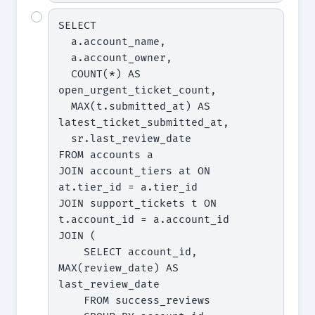
SELECT

  a.account_name,

  a.account_owner,

  COUNT(*) AS 
open_urgent_ticket_count,

  MAX(t.submitted_at) AS 
latest_ticket_submitted_at,

  sr.last_review_date

FROM accounts a

JOIN account_tiers at ON 
at.tier_id = a.tier_id

JOIN support_tickets t ON 
t.account_id = a.account_id

JOIN (

    SELECT account_id, 
MAX(review_date) AS 
last_review_date

    FROM success_reviews
