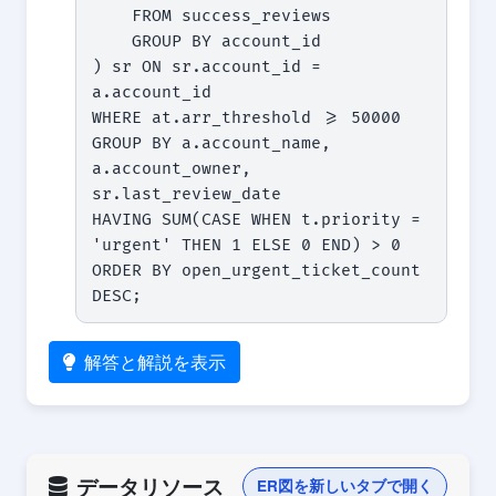
    FROM success_reviews

    GROUP BY account_id

) sr ON sr.account_id = 
a.account_id

WHERE at.arr_threshold >= 50000

GROUP BY a.account_name, 
a.account_owner, 
sr.last_review_date

HAVING SUM(CASE WHEN t.priority = 
'urgent' THEN 1 ELSE 0 END) > 0

ORDER BY open_urgent_ticket_count 
DESC;
解答と解説を表示
データリソース
ER図を新しいタブで開く