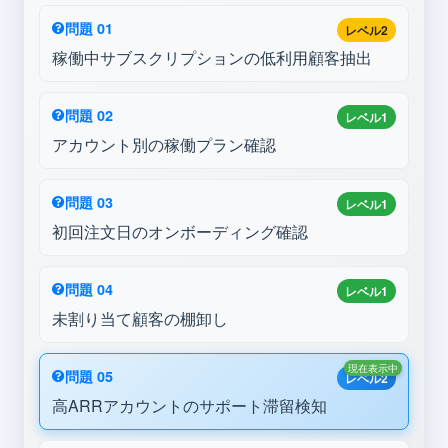
問題 01
レベル2
稼働中サブスクリプションの低利用顧客抽出
問題 02
レベル1
アカウント別の稼働プラン確認
問題 03
レベル1
初回注文日のオンボーディング確認
問題 04
レベル1
未割り当て顧客の棚卸し
現在表示中
問題 05
レベル2
高ARRアカウントのサポート滞留検知