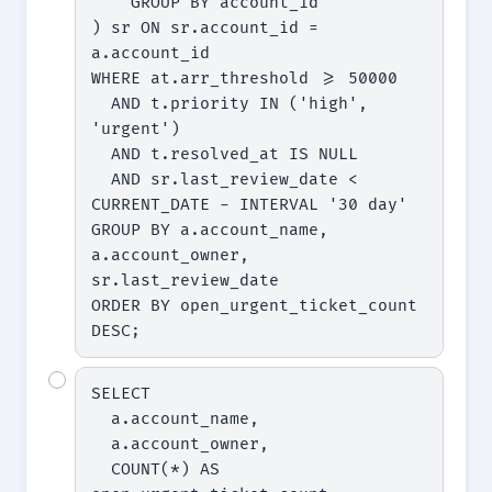
    GROUP BY account_id

) sr ON sr.account_id = 
a.account_id

WHERE at.arr_threshold >= 50000

  AND t.priority IN ('high', 
'urgent')

  AND t.resolved_at IS NULL

  AND sr.last_review_date < 
CURRENT_DATE - INTERVAL '30 day'

GROUP BY a.account_name, 
a.account_owner, 
sr.last_review_date

ORDER BY open_urgent_ticket_count 
DESC;
SELECT

  a.account_name,

  a.account_owner,

  COUNT(*) AS 