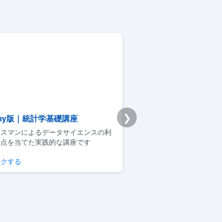
❯
emy版｜統計学基礎講座
Premium学習分析ダ
スマンによるデータサイエンスの利
模試・演習ログから弱点と
点を当てた実践的な講座です
整理できるPremium機能
クする
学習分析を見る