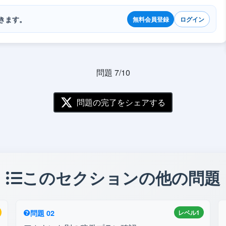
きます。
無料会員登録
ログイン
問題 7/10
問題の完了をシェアする
このセクションの他の問題
問題 02
レベル1