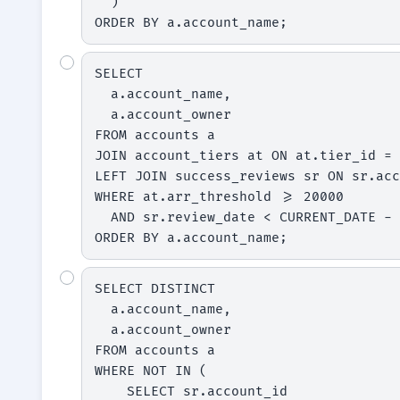
  )

ORDER BY a.account_name;
SELECT

  a.account_name,

  a.account_owner

FROM accounts a

JOIN account_tiers at ON at.tier_id = 
LEFT JOIN success_reviews sr ON sr.acc
WHERE at.arr_threshold >= 20000

  AND sr.review_date < CURRENT_DATE - INTERVAL '90 day'

ORDER BY a.account_name;
SELECT DISTINCT

  a.account_name,

  a.account_owner

FROM accounts a

WHERE NOT IN (

    SELECT sr.account_id
