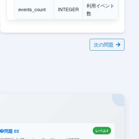
利用イベント
events_count
INTEGER
数
次の問題
問題 03
レベル1