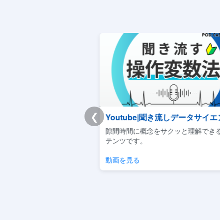
❮
チートシート
Youtube|聞き流しデータサイエ
重要事項を体系的に学べる
隙間時間に概念をサクッと理解でき
キュラムです。
テンツです。
見る
動画を見る