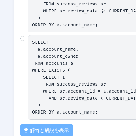
    FROM success_reviews sr

    WHERE sr.review_date >= CURRENT_DATE - INTERVAL '90 day'

  )

ORDER BY a.account_name;
SELECT

  a.account_name,

  a.account_owner

FROM accounts a

WHERE EXISTS (

    SELECT 1

    FROM success_reviews sr

    WHERE sr.account_id = a.account_id

      AND sr.review_date < CURRENT_DATE - INTERVAL '90 day'

  )

ORDER BY a.account_name;
解答と解説を表示