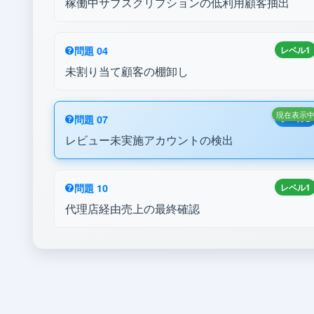
稼働中サブスクリプションの低利用顧客抽出
問題 04
レベル1
未割り当て顧客の棚卸し
現在表示
問題 07
レベル2
レビュー未実施アカウントの検出
問題 10
レベル1
代理店経由売上の最終確認