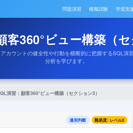
問題演習
模擬試験
学習支
顧客360°ビュー構築（
顧客アカウントの健全性や行動を横断的に把握するSQL
分析を学びます。
SQL演習：顧客360°ビュー構築（セクション3）
適用判断
難易度: レベル2