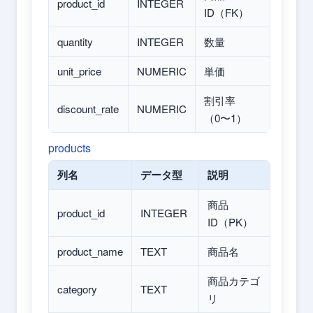
product_id
INTEGER
ID（FK）
quantity
INTEGER
数量
unit_price
NUMERIC
単価
割引率
discount_rate
NUMERIC
（0〜1）
products
列名
データ型
説明
商品
product_id
INTEGER
ID（PK）
product_name
TEXT
商品名
商品カテゴ
category
TEXT
リ