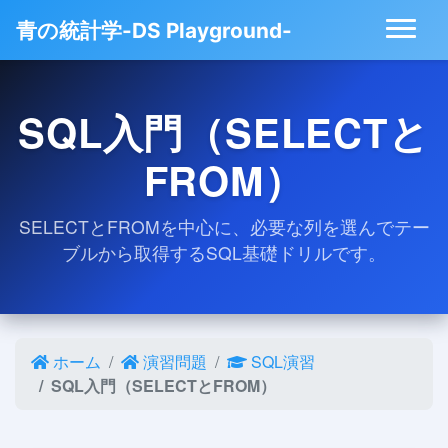
青の統計学-DS Playground-
SQL入門（SELECTと
FROM）
SELECTとFROMを中心に、必要な列を選んでテー
ブルから取得するSQL基礎ドリルです。
ホーム
演習問題
SQL演習
SQL入門（SELECTとFROM）