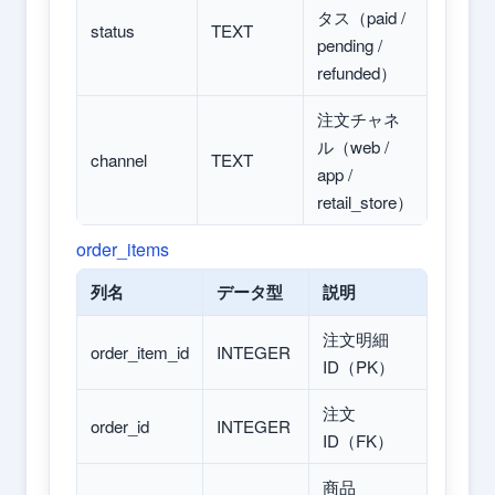
タス（paid /
status
TEXT
pending /
refunded）
注文チャネ
ル（web /
channel
TEXT
app /
retail_store）
order_items
列名
データ型
説明
注文明細
order_item_id
INTEGER
ID（PK）
注文
order_id
INTEGER
ID（FK）
商品