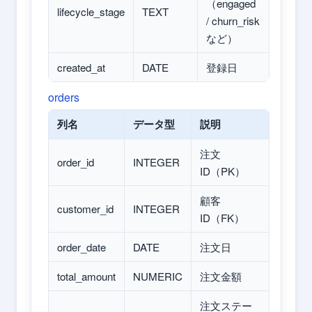
（engaged
lifecycle_stage
TEXT
/ churn_risk
など）
created_at
DATE
登録日
orders
列名
データ型
説明
注文
order_id
INTEGER
ID（PK）
顧客
customer_id
INTEGER
ID（FK）
order_date
DATE
注文日
total_amount
NUMERIC
注文金額
注文ステー