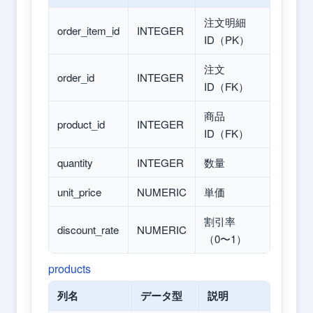
注文明細
order_item_id
INTEGER
ID（PK）
注文
order_id
INTEGER
ID（FK）
商品
product_id
INTEGER
ID（FK）
quantity
INTEGER
数量
unit_price
NUMERIC
単価
割引率
discount_rate
NUMERIC
（0〜1）
products
列名
データ型
説明