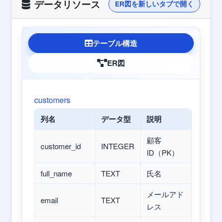
データリソース
ER図を新しいタブで開く
テーブル構造
ER図
customers
列名
データ型
説明
顧客
customer_id
INTEGER
ID（PK）
full_name
TEXT
氏名
メールアド
email
TEXT
レス