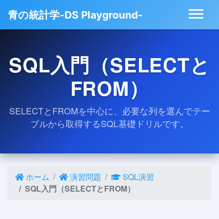
青の統計学-DS Playground-
SQL入門（SELECTと
FROM）
SELECTとFROMを中心に、必要な列を選んでテー
ブルから取得するSQL基礎ドリルです。
ホーム
演習問題
SQL演習
SQL入門（SELECTとFROM）