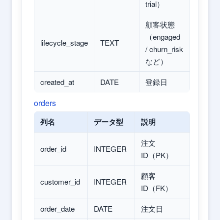
trial）
顧客状態
（engaged
lifecycle_stage
TEXT
/ churn_risk
など）
created_at
DATE
登録日
orders
列名
データ型
説明
注文
order_id
INTEGER
ID（PK）
顧客
customer_id
INTEGER
ID（FK）
order_date
DATE
注文日