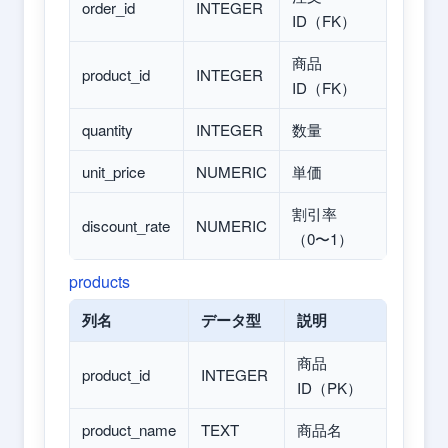
order_id
INTEGER
ID（FK）
商品
product_id
INTEGER
ID（FK）
quantity
INTEGER
数量
unit_price
NUMERIC
単価
割引率
discount_rate
NUMERIC
（0〜1）
products
列名
データ型
説明
商品
product_id
INTEGER
ID（PK）
product_name
TEXT
商品名