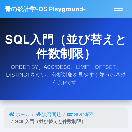
青の統計学-DS Playground-
SQL入門（並び替えと
件数制限）
ORDER BY、ASC/DESC、LIMIT、OFFSET、
DISTINCTを使い、分析対象を見やすく並べる基礎
ドリルです。
ホーム
演習問題
SQL演習
SQL入門（並び替えと件数制限）